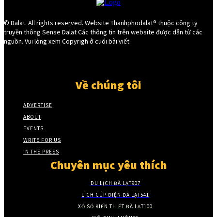
© Dalat. All rights reserved. Website Thanhphodalat® thuộc công ty
truyền thông Sense Dalat Các thông tin trên website được dẫn từ các
nguồn. Vui lòng xem Copyrigh ở cuối bài viết.
Về chúng tôi
ADVERTISE
ABOUT
EVENTS
WRITE FOR US
IN THE PRESS
Chuyên mục yêu thích
DU LỊCH ĐÀ LẠT
907
LỊCH CÚP ĐIỆN ĐÀ LẠT
541
XỔ SỐ KIẾN THIẾT ĐÀ LẠT
100