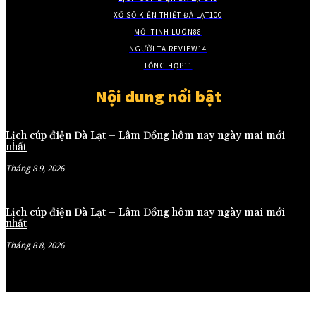
XỔ SỐ KIẾN THIẾT ĐÀ LẠT
100
MỚI TINH LUÔN
88
NGƯỜI TA REVIEW
14
TỔNG HỢP
11
Nội dung nổi bật
Lịch cúp điện Đà Lạt – Lâm Đồng hôm nay ngày mai mới
nhất
Tháng 8 9, 2026
Lịch cúp điện Đà Lạt – Lâm Đồng hôm nay ngày mai mới
nhất
Tháng 8 8, 2026