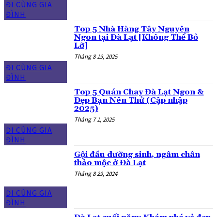
ĐI CÙNG GIA
ĐÌNH
Top 5 Nhà Hàng Tây Nguyên
Ngon tại Đà Lạt [Không Thể Bỏ
Lỡ]
Tháng 8 19, 2025
ĐI CÙNG GIA
ĐÌNH
Top 5 Quán Chay Đà Lạt Ngon &
Đẹp Bạn Nên Thử (Cập nhập
2025)
Tháng 7 1, 2025
ĐI CÙNG GIA
ĐÌNH
Gội đầu dưỡng sinh, ngâm chân
thảo mộc ở Đà Lạt
Tháng 8 29, 2024
ĐI CÙNG GIA
ĐÌNH