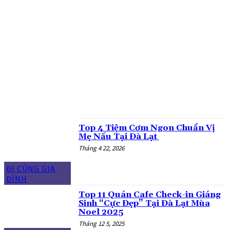
ĐẶC SẢN MANG VỀ
ĐI CÙNG GIA ĐÌNH
DỊCH VỤ TẠI ĐÀ LẠT
DU LỊCH ĐÀ LẠT
GIAO THÔNG LÂM ĐỒNG
GU CHILL
MỚI TINH LUÔN
MÓN NGON GIÁ ỔN
NGƯỜI ĐỊA PHƯƠNG CHỈ
NGƯỜI TA REVIEW
TỔNG HỢP
Top 4 Tiệm Cơm Ngon Chuẩn Vị
Mẹ Nấu Tại Đà Lạt
Tháng 4 22, 2026
ĐI CÙNG GIA
ĐÌNH
Top 11 Quán Cafe Check-in Giáng
Sinh “Cực Đẹp” Tại Đà Lạt Mùa
Noel 2025
Tháng 12 5, 2025