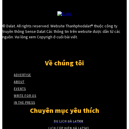
© Dalat. All rights reserved. Website Thanhphodalat® thuộc công ty
truyền thông Sense Dalat Các thông tin trên website được dẫn từ các
nguồn. Vui lòng xem Copyrigh ở cuối bài viết.
Về chúng tôi
ADVERTISE
ABOUT
EVENTS
WRITE FOR US
IN THE PRESS
Chuyên mục yêu thích
DU LỊCH ĐÀ LẠT
908
LỊCH CÚP ĐIỆN ĐÀ LẠT
543