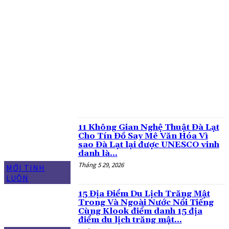
ĐẶC SẢN MANG VỀ
ĐI CÙNG GIA ĐÌNH
DỊCH VỤ TẠI ĐÀ LẠT
DU LỊCH ĐÀ LẠT
GIAO THÔNG LÂM ĐỒNG
GU CHILL
MỚI TINH LUÔN
MÓN NGON GIÁ ỔN
NGƯỜI ĐỊA PHƯƠNG CHỈ
NGƯỜI TA REVIEW
TỔNG HỢP
11 Không Gian Nghệ Thuật Đà Lạt
Cho Tín Đồ Say Mê Văn Hóa Vì
sao Đà Lạt lại được UNESCO vinh
danh là...
Tháng 5 29, 2026
MỚI TINH
LUÔN
15 Địa Điểm Du Lịch Trăng Mật
Trong Và Ngoài Nước Nổi Tiếng
Cùng Klook điểm danh 15 địa
điểm du lịch trăng mật...