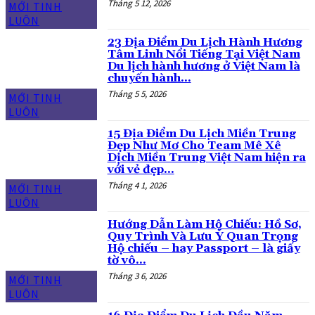
Tháng 5 12, 2026
MỚI TINH
LUÔN
23 Địa Điểm Du Lịch Hành Hương
Tâm Linh Nổi Tiếng Tại Việt Nam
Du lịch hành hương ở Việt Nam là
chuyến hành...
Tháng 5 5, 2026
MỚI TINH
LUÔN
15 Địa Điểm Du Lịch Miền Trung
Đẹp Như Mơ Cho Team Mê Xê
Dịch Miền Trung Việt Nam hiện ra
với vẻ đẹp...
Tháng 4 1, 2026
MỚI TINH
LUÔN
Hướng Dẫn Làm Hộ Chiếu: Hồ Sơ,
Quy Trình Và Lưu Ý Quan Trọng
Hộ chiếu – hay Passport – là giấy
tờ vô...
Tháng 3 6, 2026
MỚI TINH
LUÔN