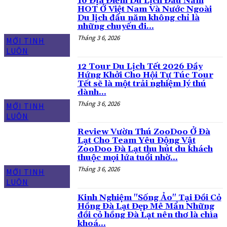
16 Địa Điểm Du Lịch Đầu Năm
HOT Ở Việt Nam Và Nước Ngoài
Du lịch đầu năm không chỉ là
những chuyến đi...
Tháng 3 6, 2026
MỚI TINH
LUÔN
12 Tour Du Lịch Tết 2026 Đầy
Hứng Khởi Cho Hội Tự Túc Tour
Tết sẽ là một trải nghiệm lý thú
dành...
Tháng 3 6, 2026
MỚI TINH
LUÔN
Review Vườn Thú ZooDoo Ở Đà
Lạt Cho Team Yêu Động Vật
ZooDoo Đà Lạt thu hút du khách
thuộc mọi lứa tuổi nhờ...
Tháng 3 6, 2026
MỚI TINH
LUÔN
Kinh Nghiệm "Sống Ảo" Tại Đồi Cỏ
Hồng Đà Lạt Đẹp Mê Mẩn Những
đồi cỏ hồng Đà Lạt nên thơ là chìa
khoá...