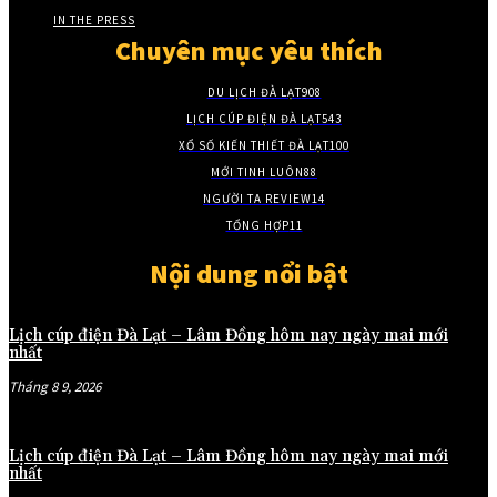
IN THE PRESS
Chuyên mục yêu thích
DU LỊCH ĐÀ LẠT
908
LỊCH CÚP ĐIỆN ĐÀ LẠT
543
XỔ SỐ KIẾN THIẾT ĐÀ LẠT
100
MỚI TINH LUÔN
88
NGƯỜI TA REVIEW
14
TỔNG HỢP
11
Nội dung nổi bật
Lịch cúp điện Đà Lạt – Lâm Đồng hôm nay ngày mai mới
nhất
Tháng 8 9, 2026
Lịch cúp điện Đà Lạt – Lâm Đồng hôm nay ngày mai mới
nhất