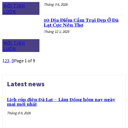
Tháng 3 6, 2026
MỚI TINH
LUÔN
10 Địa Điểm Cắm Trại Đẹp Ở Đà
Lạt Cực Nên Thơ
Tháng 12 1, 2025
MỚI TINH
LUÔN
1
2
3
...
9
Page 1 of 9
Latest news
Lịch cúp điện Đà Lạt – Lâm Đồng hôm nay ngày
mai mới nhất
Tháng 8 9, 2026