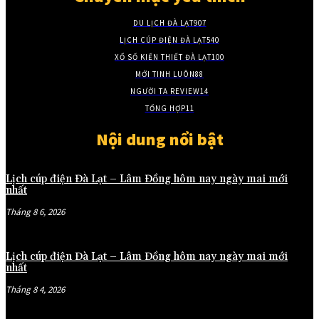
DU LỊCH ĐÀ LẠT
907
LỊCH CÚP ĐIỆN ĐÀ LẠT
540
XỔ SỐ KIẾN THIẾT ĐÀ LẠT
100
MỚI TINH LUÔN
88
NGƯỜI TA REVIEW
14
TỔNG HỢP
11
Nội dung nổi bật
Lịch cúp điện Đà Lạt – Lâm Đồng hôm nay ngày mai mới
nhất
Tháng 8 6, 2026
Lịch cúp điện Đà Lạt – Lâm Đồng hôm nay ngày mai mới
nhất
Tháng 8 4, 2026