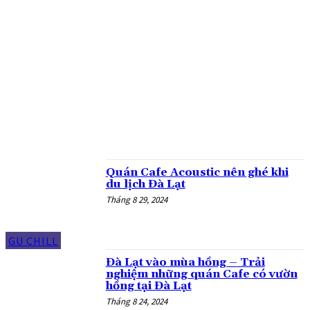
ĐẶC SẢN MANG VỀ
ĐI CÙNG GIA ĐÌNH
DỊCH VỤ TẠI ĐÀ LẠT
DU LỊCH ĐÀ LẠT
GIAO THÔNG LÂM ĐỒNG
GU CHILL
MỚI TINH LUÔN
MÓN NGON GIÁ ỔN
NGƯỜI ĐỊA PHƯƠNG CHỈ
NGƯỜI TA REVIEW
TỔNG HỢP
Quán Cafe Acoustic nên ghé khi
du lịch Đà Lạt
Tháng 8 29, 2024
GU CHILL
Đà Lạt vào mùa hồng – Trải
nghiệm những quán Cafe có vườn
hồng tại Đà Lạt
Tháng 8 24, 2024