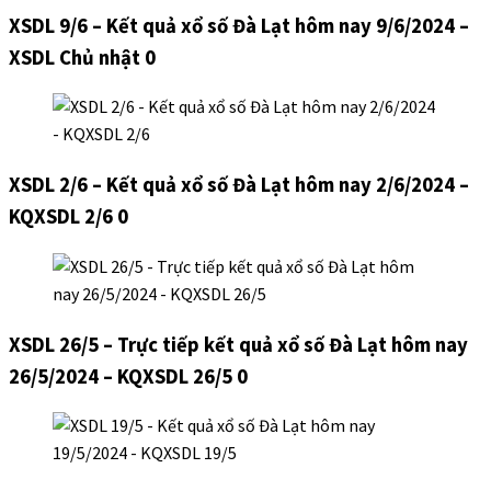
XSDL 9/6 – Kết quả xổ số Đà Lạt hôm nay 9/6/2024 –
XSDL Chủ nhật
0
XSDL 2/6 – Kết quả xổ số Đà Lạt hôm nay 2/6/2024 –
KQXSDL 2/6
0
XSDL 26/5 – Trực tiếp kết quả xổ số Đà Lạt hôm nay
26/5/2024 – KQXSDL 26/5
0