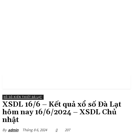
PULSES PRO
XỔ SỐ KIẾN THIẾT ĐÀ LẠT
XSDL 16/6 – Kết quả xổ số Đà Lạt
hôm nay 16/6/2024 – XSDL Chủ
nhật
Tháng 8 6, 2024
0
207
By
admin