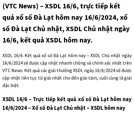
(VTC News) – XSDL 16/6, trực tiếp kết
quả xổ số Đà Lạt hôm nay 16/6/2024, xổ
số Đà Lạt Chủ nhật, XSDL Chủ nhật ngày
16/6, kết quả XSDL hôm nay.
XSDL 16/6. Kết quả xổ số Đà Lạt hôm nay – XSDL Chủ nhật ngày
16/6/2024 sẽ được cập nhật nhanh chóng và chính xác nhất trên
VTC News. Kết quả các giải thưởng XSDL ngày 16/6/2024 sẽ được
cập nhật liên tục từ giải nhất cho đến giải tám, cuối cùng là giải
đặc biệt.
XSDL 16/6 – Trực tiếp kết quả xổ số Đà Lạt hôm nay
16/6/2024 – Xổ số Đà Lạt Chủ nhật – XSDL hôm nay