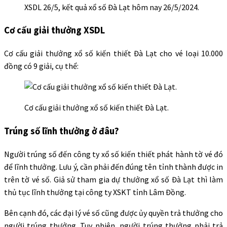
XSDL 26/5, kết quả xổ số Đà Lạt hôm nay 26/5/2024.
Cơ cấu giải thưởng XSDL
Cơ cấu giải thưởng xổ số kiến thiết Đà Lạt cho vé loại 10.000
đồng có 9 giải, cụ thể:
Cơ cấu giải thưởng xổ số kiến thiết Đà Lạt.
Trúng số lĩnh thưởng ở đâu?
Người trúng số đến công ty xổ số kiến thiết phát hành tờ vé đó
để lĩnh thưởng. Lưu ý, cần phải đến đúng tên tỉnh thành được in
trên tờ vé số. Giả sử tham gia dự thưởng xổ số Đà Lạt thì làm
thủ tục lĩnh thưởng tại công ty XSKT tỉnh Lâm Đồng.
Bên cạnh đó, các đại lý vé số cũng được ủy quyền trả thưởng cho
người trúng thưởng. Tuy nhiên, người trúng thưởng phải trả