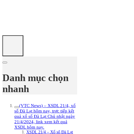
Danh mục chọn
nhanh
(VTC News) – XSDL 21/4, xổ
số Đà Lạt hôm nay, trực tiếp kết
quả xổ số Đà Lạt Chủ nhật ngày
21/4/2024, link xem kết quả
XSDL hôm nay.
XSDL 21/4 – Xổ số Đà Lạt