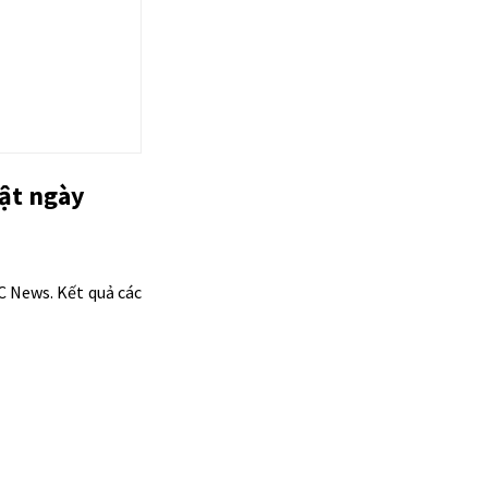
hật ngày
C News. Kết quả các