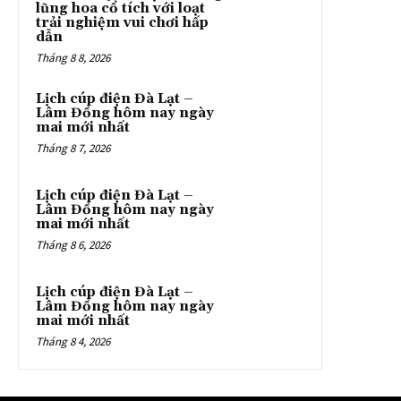
lũng hoa cổ tích với loạt
trải nghiệm vui chơi hấp
dẫn
Tháng 8 8, 2026
Lịch cúp điện Đà Lạt –
Lâm Đồng hôm nay ngày
mai mới nhất
Tháng 8 7, 2026
Lịch cúp điện Đà Lạt –
Lâm Đồng hôm nay ngày
mai mới nhất
Tháng 8 6, 2026
Lịch cúp điện Đà Lạt –
Lâm Đồng hôm nay ngày
mai mới nhất
Tháng 8 4, 2026