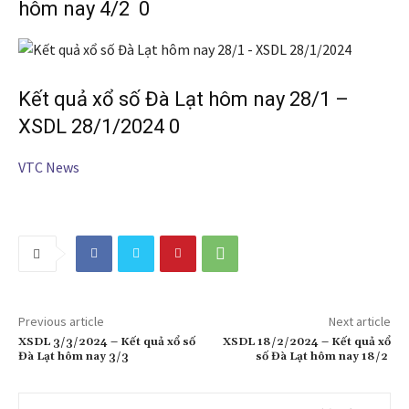
hôm nay 4/2
0
Kết quả xổ số Đà Lạt hôm nay 28/1 –
XSDL 28/1/2024
0
VTC News
Previous article
Next article
XSDL 3/3/2024 – Kết quả xổ số
XSDL 18/2/2024 – Kết quả xổ
Đà Lạt hôm nay 3/3
số Đà Lạt hôm nay 18/2