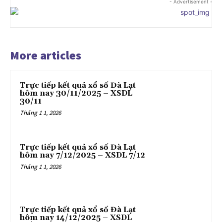
- Advertisement -
More articles
Trực tiếp kết quả xổ số Đà Lạt
hôm nay 30/11/2025 – XSDL
30/11
Tháng 1 1, 2026
Trực tiếp kết quả xổ số Đà Lạt
hôm nay 7/12/2025 – XSDL 7/12
Tháng 1 1, 2026
Trực tiếp kết quả xổ số Đà Lạt
hôm nay 14/12/2025 – XSDL