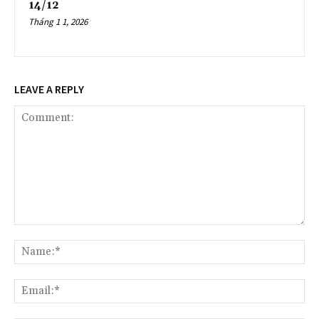
14/12
Tháng 1 1, 2026
LEAVE A REPLY
Comment:
Na
Ema