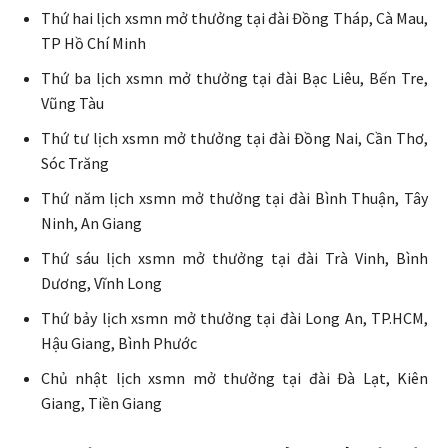
Thứ hai lịch xsmn mở thưởng tại đài Đồng Tháp, Cà Mau,
TP Hồ Chí Minh
Thứ ba lịch xsmn mở thưởng tại đài Bạc Liêu, Bến Tre,
Vũng Tàu
Thứ tư lịch xsmn mở thưởng tại đài Đồng Nai, Cần Thơ,
Sóc Trăng
Thứ năm lịch xsmn mở thưởng tại đài Bình Thuận, Tây
Ninh, An Giang
Thứ sáu lịch xsmn mở thưởng tại đài Trà Vinh, Bình
Dương, Vĩnh Long
Thứ bảy lịch xsmn mở thưởng tại đài Long An, TP.HCM,
Hậu Giang, Bình Phước
Chủ nhật lịch xsmn mở thưởng tại đài Đà Lạt, Kiên
Giang, Tiền Giang