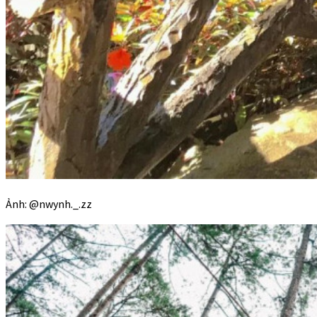
Ảnh: @nwynh._.zz