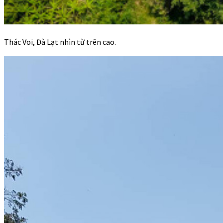
Thác Voi, Đà Lạt nhìn từ trên cao.