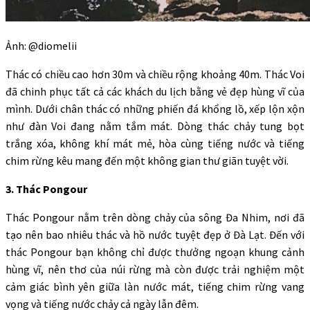
Ảnh: @diomelii
Thác có chiều cao hơn 30m và chiều rộng khoảng 40m. Thác Voi
đã chinh phục tất cả các khách du lịch bằng vẻ đẹp hùng vĩ của
mình. Dưới chân thác có những phiến đá khổng lồ, xếp lộn xộn
như đàn Voi đang nằm tắm mát. Dòng thác chảy tung bọt
trắng xóa, không khí mát mẻ, hòa cùng tiếng nước và tiếng
chim rừng kêu mang đến một không gian thư giãn tuyệt vời.
3. Thác Pongour
Thác Pongour nằm trên dòng chảy của sông Đa Nhim, nơi đã
tạo nên bao nhiêu thác và hồ nước tuyệt đẹp ở Đà Lạt. Đến với
thác Pongour bạn không chỉ được thưởng ngoạn khung cảnh
hùng vĩ, nên thơ của núi rừng mà còn được trải nghiệm một
cảm giác bình yên giữa làn nước mát, tiếng chim rừng vang
vọng và tiếng nước chảy cả ngày lẫn đêm.