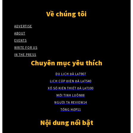
Về chúng tôi
ADVERTISE
ABOUT
EVENTS
WRITE FOR US
IN THE PRESS
Chuyên mục yêu thích
DU LỊCH ĐÀ LẠT
907
LỊCH CÚP ĐIỆN ĐÀ LẠT
540
XỔ SỐ KIẾN THIẾT ĐÀ LẠT
100
MỚI TINH LUÔN
88
NGƯỜI TA REVIEW
14
TỔNG HỢP
11
Nội dung nổi bật