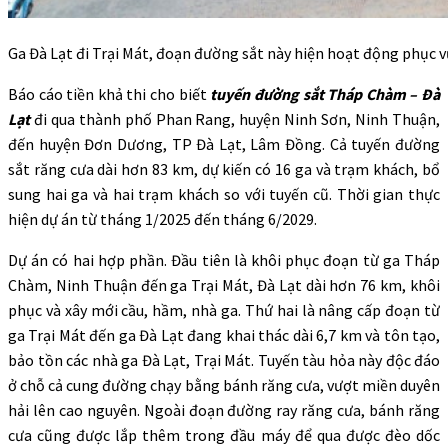
Ga Đà Lạt đi Trại Mát, đoạn đường sắt này hiện hoạt động phục vụ
Báo cáo tiền khả thi cho biết
tuyến đường sắt Tháp Chàm – Đà
Lạt
đi qua thành phố Phan Rang, huyện Ninh Sơn, Ninh Thuận,
đến huyện Đơn Dương, TP Đà Lạt, Lâm Đồng. Cả tuyến đường
sắt răng cưa dài hơn 83 km, dự kiến có 16 ga và trạm khách, bổ
sung hai ga và hai trạm khách so với tuyến cũ. Thời gian thực
hiện dự án từ tháng 1/2025 đến tháng 6/2029.
Dự án có hai hợp phần. Đầu tiên là khôi phục đoạn từ ga Tháp
Chàm, Ninh Thuận đến ga Trại Mát, Đà Lạt dài hơn 76 km, khôi
phục và xây mới cầu, hầm, nhà ga. Thứ hai là nâng cấp đoạn từ
ga Trại Mát đến ga Đà Lạt đang khai thác dài 6,7 km và tôn tạo,
bảo tồn các nhà ga Đà Lạt, Trại Mát. Tuyến tàu hỏa này độc đáo
ở chỗ cả cung đường chạy bằng bánh răng cưa, vượt miền duyên
hải lên cao nguyên. Ngoài đoạn đường ray răng cưa, bánh răng
cưa cũng được lắp thêm trong đầu máy để qua được đèo dốc