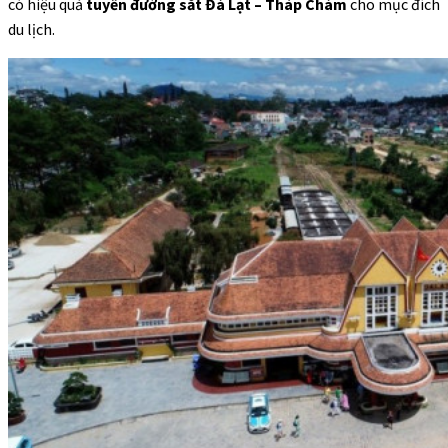
có hiệu quả
tuyến đường sắt Đà Lạt – Tháp Chàm
cho mục đích
du lịch.