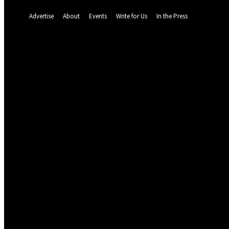
A password will be e-mailed to you.
Advertise
About
Events
Write for Us
In the Press
64.4
F
Dalat