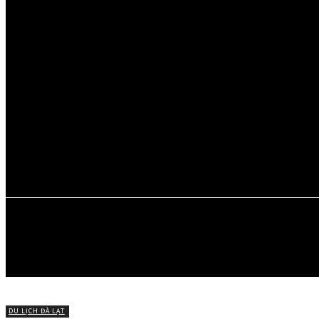
Thứ Sáu, Tháng 8 7, 2026
ĐÀ LẠT
MỚI
ĐI ĐÀ LẠT
MÓN NGON 
CHUYỆN VỀ 
DU LỊCH ĐÀ LẠT