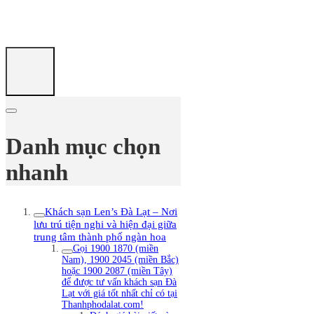
Danh mục chọn
nhanh
Khách sạn Len’s Đà Lạt – Nơi
lưu trú tiện nghi và hiện đại giữa
trung tâm thành phố ngàn hoa
Gọi 1900 1870 (miền
Nam), 1900 2045 (miền Bắc)
hoặc 1900 2087 (miền Tây)
để được tư vấn khách sạn Đà
Lạt với giá tốt nhất chỉ có tại
Thanhphodalat.com!