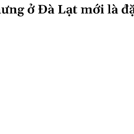
ưng ở Đà Lạt mới là đ
Share