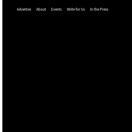
A password will be e-mailed to you.
Advertise
About
Events
Write for Us
In the Press
61.7
F
Dalat