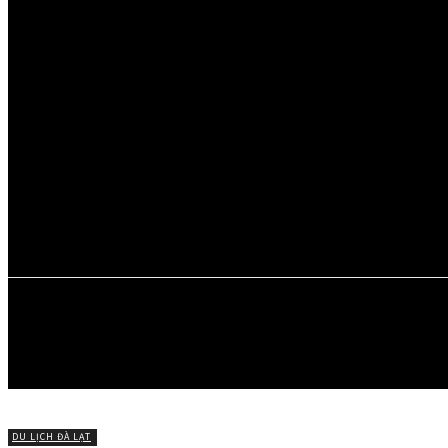
Thứ Sáu, Tháng 8 7, 2026
ĐÀ LẠT
MỚI
ĐI ĐÀ LẠT
MÓN NGON 
CHUYỆN VỀ 
DU LỊCH ĐÀ LẠT