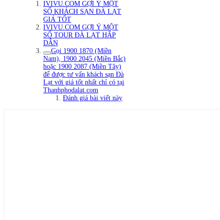
IVIVU.COM GỢI Ý MỘT
SỐ KHÁCH SẠN ĐÀ LẠT
GIÁ TỐT
IVIVU.COM GỢI Ý MỘT
SỐ TOUR ĐÀ LẠT HẤP
DẪN
Gọi 1900 1870 (Miền
Nam), 1900 2045 (Miền Bắc)
hoặc 1900 2087 (Miền Tây)
để được tư vấn khách sạn Đà
Lạt với giá tốt nhất chỉ có tại
Thanhphodalat.com
Đánh giá bài viết này