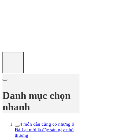
Danh mục chọn
nhanh
4 món đâu cũng có nhưng ở
Đà Lạt mới là đặc sản gây nhớ
thương