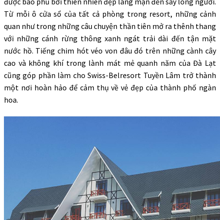
được bao phủ bởi thiên nhiên đẹp lãng mạn đến say lòng người.
Từ mỗi ô cửa sổ của tất cả phòng trong resort, những cảnh
quan như trong những câu chuyện thần tiên mở ra thênh thang
với những cánh rừng thông xanh ngát trải dài đến tận mặt
nước hồ. Tiếng chim hót véo von đâu đó trên những cành cây
cao và không khí trong lành mát mẻ quanh năm của Đà Lạt
cũng góp phần làm cho Swiss-Belresort Tuyền Lâm trở thành
một nơi hoàn hảo để cảm thụ về vẻ đẹp của thành phố ngàn
hoa.