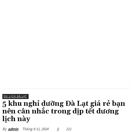
PULSES PRO
DU LỊCH ĐÀ LẠT
5 khu nghỉ dưỡng Đà Lạt giá rẻ bạn
nên cân nhắc trong dịp tết dương
lịch này
Tháng 8 11, 2024
0
211
By
admin