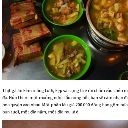
Thịt gà ăn kèm măng tươi, kẹp vài cọng lá é rồi chấm vào chén 
đà. Húp thêm một muỗng nước lẩu nóng hổi, bạn sẽ cảm nhận đượ
hòa quyện vào nhau. Một phần lẩu giá 200.000 đồng bao gồm nửa 
bún tươi, một đĩa nấm, một đĩa rau lá é.