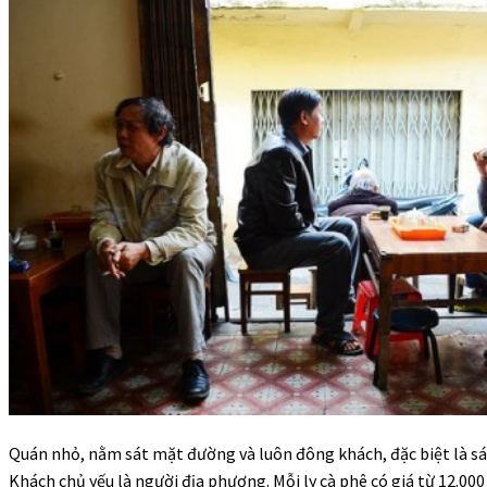
Quán nhỏ, nằm sát mặt đường và luôn đông khách, đặc biệt là sá
Khách chủ yếu là người địa phương. Mỗi ly cà phê có giá từ 12.000