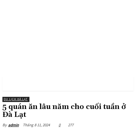
PULSES PRO
DU LỊCH ĐÀ LẠT
5 quán ăn lâu năm cho cuối tuần ở
Đà Lạt
Tháng 8 11, 2024
0
277
By
admin