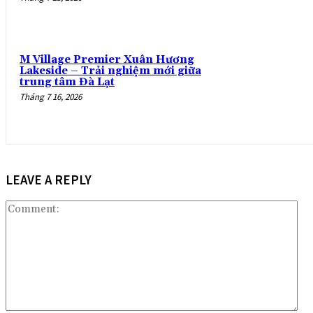
M Village Premier Xuân Hương
Lakeside – Trải nghiệm mới giữa
trung tâm Đà Lạt
Tháng 7 16, 2026
LEAVE A REPLY
Co