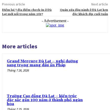
Previous article
Next article
Điểm lại 7 địa điểm check-in ở Đà
Quán sữa đậu nành ở Đà Lạt ken
Lạt mới nổi trong năm 2017
đặc khách dịp cuối tuần
- Advertisement -
More articles
Grand Mercure Đà Lạt – nghỉ dưỡng
sang trọng mang dấu ấn Pháp
Tháng 7 26, 2026
Trường Cao đẳng Đà Lạt – kiến trúc
đặc sắc gần 100 năm ở thành phố ngàn
hoa
Tháng 7 25, 2026