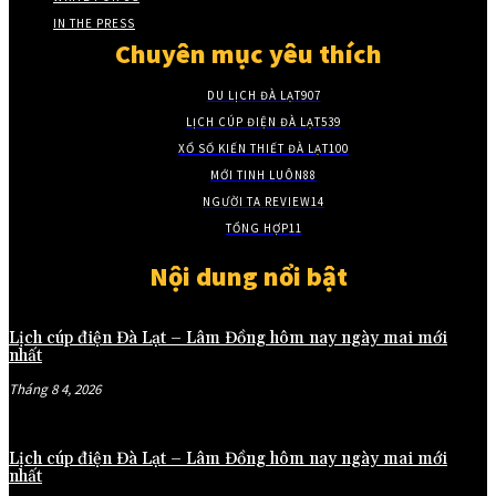
IN THE PRESS
Chuyên mục yêu thích
DU LỊCH ĐÀ LẠT
907
LỊCH CÚP ĐIỆN ĐÀ LẠT
539
XỔ SỐ KIẾN THIẾT ĐÀ LẠT
100
MỚI TINH LUÔN
88
NGƯỜI TA REVIEW
14
TỔNG HỢP
11
Nội dung nổi bật
Lịch cúp điện Đà Lạt – Lâm Đồng hôm nay ngày mai mới
nhất
Tháng 8 4, 2026
Lịch cúp điện Đà Lạt – Lâm Đồng hôm nay ngày mai mới
nhất