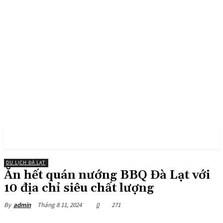
PULSES PRO
DU LỊCH ĐÀ LẠT
Ăn hết quán nướng BBQ Đà Lạt với
10 địa chỉ siêu chất lượng
Tháng 8 11, 2024
0
271
By
admin