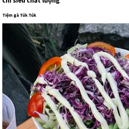
chỉ siêu chất lượng
Tiệm gà Túk Túk