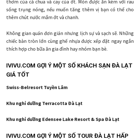
thơm của cà chua và cay của ớt. Món được ăn kèm với rau
sống trụng nóng, nếu muốn tăng thêm vị bạn có thể cho
thêm chút nước mắm ớt và chanh.
Không gian quán đơn giản nhưng lịch sự và sạch sẽ. Những
chiếc bàn tròn lớn cùng ghế nhựa được xếp đặt ngay ngắn
thích hợp cho bữa ăn gia đình hay nhóm bạn bè.
IVIVU.COM GỢI Ý MỘT SỐ KHÁCH SẠN ĐÀ LẠT
GIÁ TỐT
Swiss-Belresort Tuyền Lâm
Khu nghỉ dưỡng Terracotta Đà Lạt
Khu nghỉ dưỡng Edensee Lake Resort & Spa Đà Lạt
IVIVU.COM GỢI Ý MỘT SỐ TOUR ĐÀ LẠT HẤP