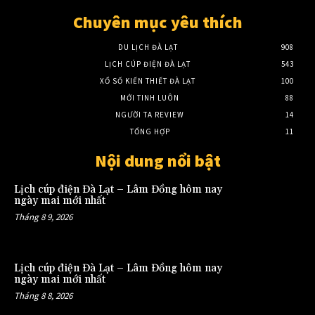
Chuyên mục yêu thích
DU LỊCH ĐÀ LẠT
908
LỊCH CÚP ĐIỆN ĐÀ LẠT
543
XỔ SỐ KIẾN THIẾT ĐÀ LẠT
100
MỚI TINH LUÔN
88
NGƯỜI TA REVIEW
14
TỔNG HỢP
11
Nội dung nổi bật
Lịch cúp điện Đà Lạt – Lâm Đồng hôm nay
ngày mai mới nhất
Tháng 8 9, 2026
Lịch cúp điện Đà Lạt – Lâm Đồng hôm nay
ngày mai mới nhất
Tháng 8 8, 2026