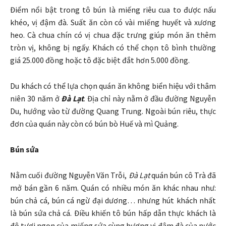
Điểm nổi bật trong tô bún là miếng riêu cua to được nấu
khéo, vị đậm đà. Suất ăn còn có vài miếng huyết và xương
heo. Cà chua chín có vị chua đặc trưng giúp món ăn thêm
tròn vị, không bị ngấy. Khách có thể chọn tô bình thường
giá 25.000 đồng hoặc tô đặc biệt đắt hơn 5.000 đồng.
Du khách có thể lựa chọn quán ăn không biển hiệu với thâm
niên 30 năm ở
Đà Lạt
. Địa chỉ này nằm ở đầu đường Nguyễn
Du, hướng vào từ đường Quang Trung. Ngoài bún riêu, thực
đơn của quán này còn có bún bò Huế và mì Quảng.
Bún sứa
Nằm cuối đường Nguyễn Văn Trỗi,
Đà Lạt
quán bún cô Trà đã
mở bán gần 6 năm. Quán có nhiều món ăn khác nhau như:
bún chả cá, bún cá ngừ đại dương… nhưng hút khách nhất
là bún sứa chả cá. Điều khiến tô bún hấp dẫn thực khách là
độ tươi ngon của miếng sứa cùng hương vị đậm đà của nước