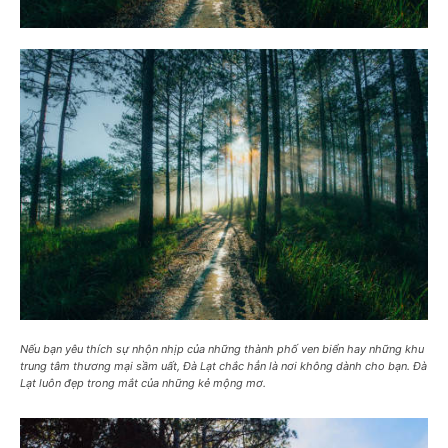
Nếu bạn yêu thích sự nhộn nhịp của những thành phố ven biển hay những khu
trung tâm thương mại sầm uất, Đà Lạt chắc hẳn là nơi không dành cho bạn. Đà
Lạt luôn đẹp trong mắt của những kẻ mộng mơ.