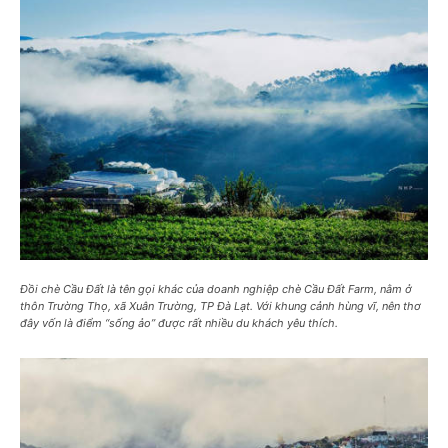
Đồi chè Cầu Đất là tên gọi khác của doanh nghiệp chè Cầu Đất Farm, nằm ở
thôn Trường Thọ, xã Xuân Trường, TP Đà Lạt. Với khung cảnh hùng vĩ, nên thơ
đây vốn là điểm “sống ảo” được rất nhiều du khách yêu thích.