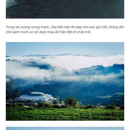
Trong làn sương mong manh, Cầu Đất hiện lên đẹp hơn bao giờ hết, những đồi
chè xanh mướt cứ nối đuôi nhau ẩn hiện đến tít chân trời.