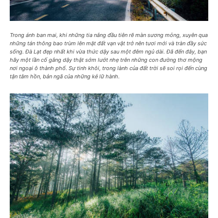
Trong ánh ban mai, khi những tia nắng đầu tiên rẽ màn sương mỏng, xuyên qua
những tán thông bao trùm lên mặt đất vạn vật trở nên tươi mới và tràn đầy sức
sống. Đà Lạt đẹp nhất khi vừa thức dậy sau một đêm ngủ dài. Đã đến đây, bạn
hãy một lần cố gắng dậy thật sớm lướt nhẹ trên những con đường thơ mộng
nơi ngoại ô thành phố. Sự tinh khôi, trong lành của đất trời sẽ soi rọi đến cùng
tận tâm hồn, bản ngã của những kẻ lữ hành.