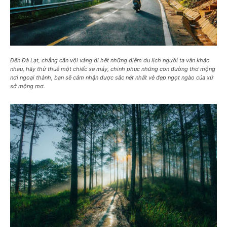
Đến Đà Lạt, chẳng cần vội vàng đi hết những điểm du lịch người ta vẫn kháo
nhau, hãy thử thuê một chiếc xe máy, chinh phục những con đường thơ mộng
nơi ngoại thành, bạn sẽ cảm nhận được sắc nét nhất vẻ đẹp ngọt ngào của xứ
sở mộng mơ.