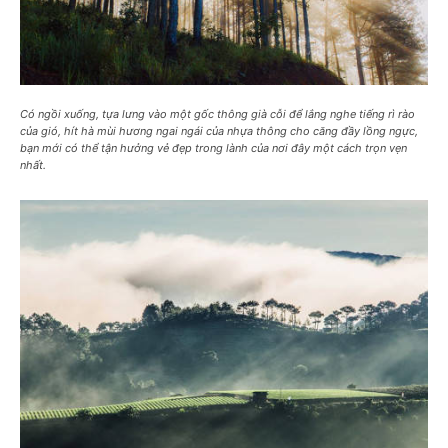
Có ngồi xuống, tựa lưng vào một gốc thông già cỗi để lắng nghe tiếng rì rào
của gió, hít hà mùi hương ngai ngái của nhựa thông cho căng đầy lồng ngực,
bạn mới có thể tận hưởng vẻ đẹp trong lành của nơi đây một cách trọn vẹn
nhất.