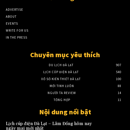
ADVERTISE
ABOUT
EVENTS
WRITE FOR US
IN THE PRESS
Chuyên mục yêu thích
DU LỊCH ĐÀ LẠT
907
LỊCH CÚP ĐIỆN ĐÀ LẠT
540
XỔ SỐ KIẾN THIẾT ĐÀ LẠT
100
MỚI TINH LUÔN
88
NGƯỜI TA REVIEW
14
TỔNG HỢP
11
Nội dung nổi bật
Lịch cúp điện Đà Lạt – Lâm Đồng hôm nay
ngày mai mới nhất