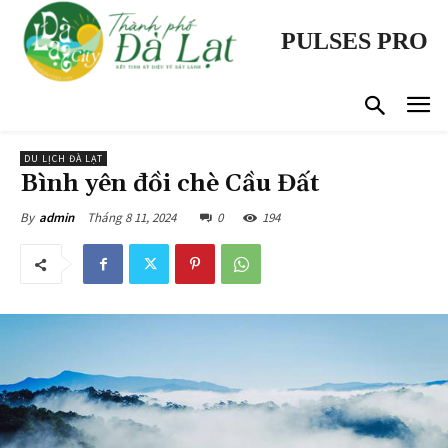
PULSES PRO
DU LỊCH ĐÀ LẠT
Bình yên đồi chè Cầu Đất
Tháng 8 11, 2024
0
194
By
admin