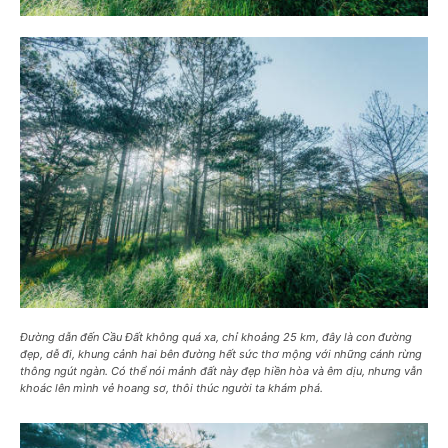
Đường dẫn đến Cầu Đất không quá xa, chỉ khoảng 25 km, đây là con đường
đẹp, dễ đi, khung cảnh hai bên đường hết sức thơ mộng với những cánh rừng
thông ngút ngàn. Có thể nói mảnh đất này đẹp hiền hòa và êm dịu, nhưng vẫn
khoác lên mình vẻ hoang sơ, thôi thúc người ta khám phá.