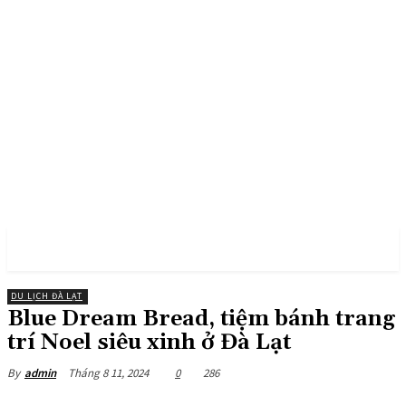
PULSES PRO
DU LỊCH ĐÀ LẠT
Blue Dream Bread, tiệm bánh trang
trí Noel siêu xinh ở Đà Lạt
Tháng 8 11, 2024
0
286
By
admin