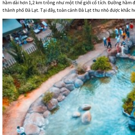
hầm dài hơn 1,2 km trông như một thế giới cổ tích. Đường hầm đấ
thành phố Đà Lạt. Tại đây, toàn cảnh Đà Lạt thu nhỏ được khắc h