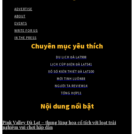
ADVERTISE
ABOUT
EVENTS
WRITE FOR US
IN THE PRESS
Chuyên mục yêu thích
DU LỊCH ĐÀ LẠT
908
LỊCH CÚP ĐIỆN ĐÀ LẠT
541
XỔ SỐ KIẾN THIẾT ĐÀ LẠT
100
MỚI TINH LUÔN
88
NGƯỜI TA REVIEW
14
TỔNG HỢP
11
Nội dung nổi bật
Pink Valley Đà Lạt – thung lũng hoa cổ tích với loạt trải
nghiệm vui chơi hấp dẫn