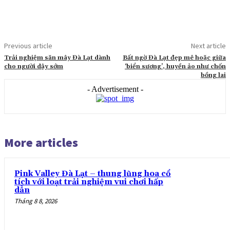
Previous article
Next article
Trải nghiệm săn mây Đà Lạt dành
Bất ngờ Đà Lạt đẹp mê hoặc giữa
cho người dậy sớm
‘biển sương’, huyền ảo như chốn
bồng lai
- Advertisement -
More articles
Pink Valley Đà Lạt – thung lũng hoa cổ
tích với loạt trải nghiệm vui chơi hấp
dẫn
Tháng 8 8, 2026