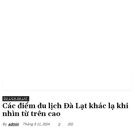
PULSES PRO
DU LỊCH ĐÀ LẠT
Các điểm du lịch Đà Lạt khác lạ khi
nhìn từ trên cao
Tháng 8 11, 2024
0
202
By
admin