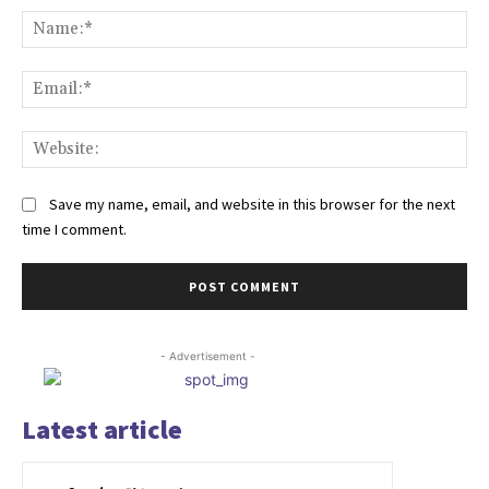
Na
Ema
Web
Save my name, email, and website in this browser for the next
time I comment.
- Advertisement -
Latest article