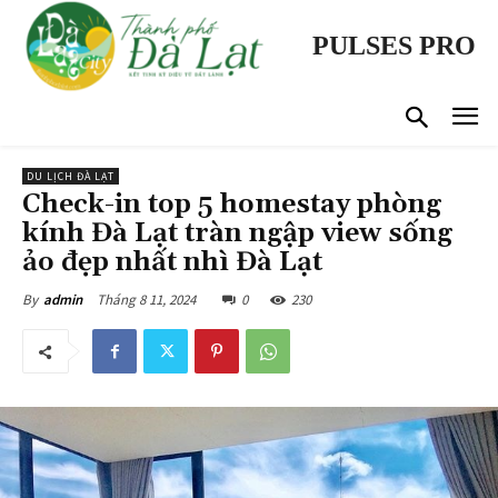
PULSES PRO
DU LỊCH ĐÀ LẠT
Check-in top 5 homestay phòng
kính Đà Lạt tràn ngập view sống
ảo đẹp nhất nhì Đà Lạt
Tháng 8 11, 2024
0
230
By
admin