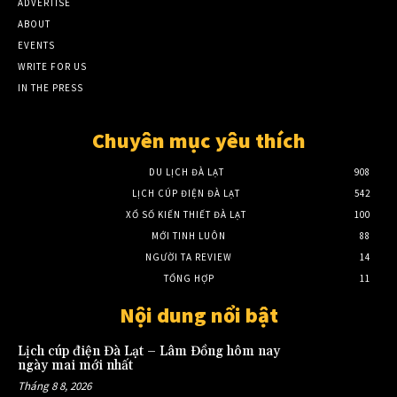
ADVERTISE
ABOUT
EVENTS
WRITE FOR US
IN THE PRESS
Chuyên mục yêu thích
DU LỊCH ĐÀ LẠT
908
LỊCH CÚP ĐIỆN ĐÀ LẠT
542
XỔ SỐ KIẾN THIẾT ĐÀ LẠT
100
MỚI TINH LUÔN
88
NGƯỜI TA REVIEW
14
TỔNG HỢP
11
Nội dung nổi bật
Lịch cúp điện Đà Lạt – Lâm Đồng hôm nay
ngày mai mới nhất
Tháng 8 8, 2026