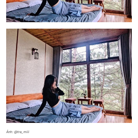
Ảnh: @tra_miii