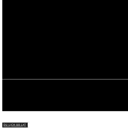
Thứ Sáu, Tháng 8 7, 2026
ĐÀ LẠT
MỚI
ĐI ĐÀ LẠT
MÓN NGON 
CHUYỆN VỀ 
DU LỊCH ĐÀ LẠT