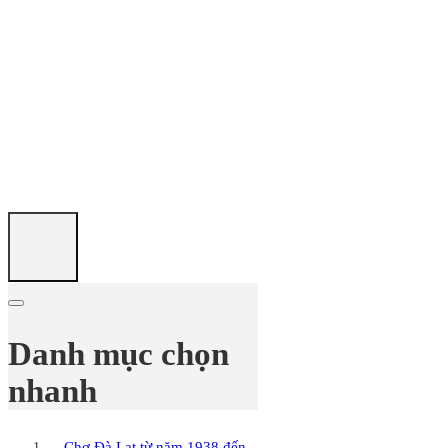
Danh mục chọn
nhanh
Chợ Đà Lạt từ năm 1938 đến