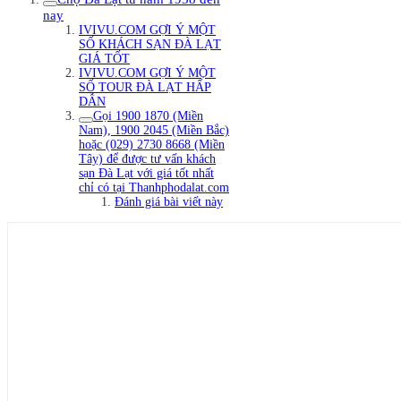
nay
IVIVU.COM GỢI Ý MỘT
SỐ KHÁCH SẠN ĐÀ LẠT
GIÁ TỐT
IVIVU.COM GỢI Ý MỘT
SỐ TOUR ĐÀ LẠT HẤP
DẪN
Gọi 1900 1870 (Miền
Nam), 1900 2045 (Miền Bắc)
hoặc (029) 2730 8668 (Miền
Tây) để được tư vấn khách
sạn Đà Lạt với giá tốt nhất
chỉ có tại Thanhphodalat.com
Đánh giá bài viết này