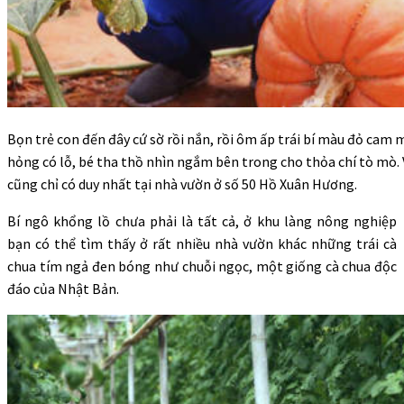
Bọn trẻ con đến đây cứ sờ rồi nắn, rồi ôm ấp trái bí màu đỏ cam má
hỏng có lỗ, bé tha thồ nhìn ngắm bên trong cho thỏa chí tò mò.
cũng chỉ có duy nhất tại nhà vườn ở số 50 Hồ Xuân Hương.
Bí ngô khổng lồ chưa phải là tất cả, ở khu làng nông nghiệp
bạn có thể tìm thấy ở rất nhiều nhà vườn khác những trái cà
chua tím ngả đen bóng như chuỗi ngọc, một giống cà chua độc
đáo của Nhật Bản.