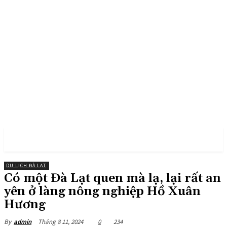
PULSES PRO
DU LỊCH ĐÀ LẠT
Có một Đà Lạt quen mà lạ, lại rất an
yên ở làng nông nghiệp Hồ Xuân
Hương
Tháng 8 11, 2024
0
234
By
admin