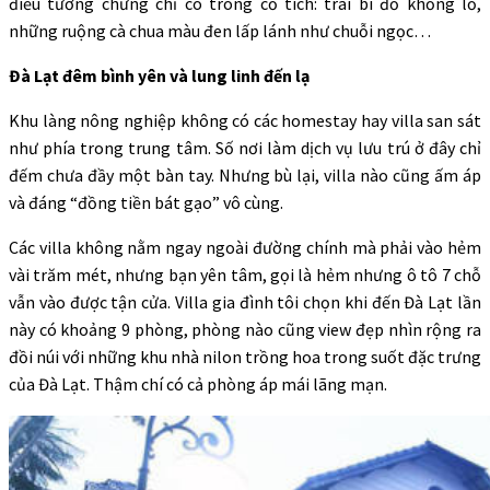
điều tưởng chừng chỉ có trong cổ tích: trái bí đỏ khổng lồ,
những ruộng cà chua màu đen lấp lánh như chuỗi ngọc…
Đà Lạt đêm bình yên và lung linh đến lạ
Khu làng nông nghiệp không có các homestay hay villa san sát
như phía trong trung tâm. Số nơi làm dịch vụ lưu trú ở đây chỉ
đếm chưa đầy một bàn tay. Nhưng bù lại, villa nào cũng ấm áp
và đáng “đồng tiền bát gạo” vô cùng.
Các villa không nằm ngay ngoài đường chính mà phải vào hẻm
vài trăm mét, nhưng bạn yên tâm, gọi là hẻm nhưng ô tô 7 chỗ
vẫn vào được tận cửa. Villa gia đình tôi chọn khi đến Đà Lạt lần
này có khoảng 9 phòng, phòng nào cũng view đẹp nhìn rộng ra
đồi núi với những khu nhà nilon trồng hoa trong suốt đặc trưng
của Đà Lạt. Thậm chí có cả phòng áp mái lãng mạn.