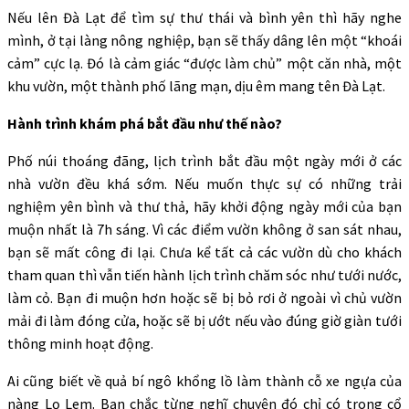
Nếu lên Đà Lạt để tìm sự thư thái và bình yên thì hãy nghe
mình, ở tại làng nông nghiệp, bạn sẽ thấy dâng lên một “khoái
cảm” cực lạ. Đó là cảm giác “được làm chủ” một căn nhà, một
khu vườn, một thành phố lãng mạn, dịu êm mang tên Đà Lạt.
Hành trình khám phá bắt đầu như thế nào?
Phố núi thoáng đãng, lịch trình bắt đầu một ngày mới ở các
nhà vườn đều khá sớm. Nếu muốn thực sự có những trải
nghiệm yên bình và thư thả, hãy khởi động ngày mới của bạn
muộn nhất là 7h sáng. Vì các điểm vườn không ở san sát nhau,
bạn sẽ mất công đi lại. Chưa kể tất cả các vườn dù cho khách
tham quan thì vẫn tiến hành lịch trình chăm sóc như tưới nước,
làm cỏ. Bạn đi muộn hơn hoặc sẽ bị bỏ rơi ở ngoài vì chủ vườn
mải đi làm đóng cửa, hoặc sẽ bị ướt nếu vào đúng giờ giàn tưới
thông minh hoạt động.
Ai cũng biết về quả bí ngô khổng lồ làm thành cỗ xe ngựa của
nàng Lọ Lem. Bạn chắc từng nghĩ chuyện đó chỉ có trong cổ