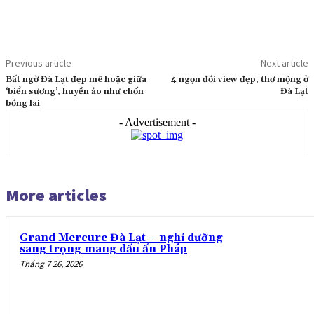
Previous article
Next article
Bất ngờ Đà Lạt đẹp mê hoặc giữa
4 ngọn đồi view đẹp, thơ mộng ở
‘biển sương’, huyền ảo như chốn
Đà Lạt
bồng lai
- Advertisement -
More articles
Grand Mercure Đà Lạt – nghỉ dưỡng
sang trọng mang dấu ấn Pháp
Tháng 7 26, 2026