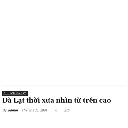
PULSES PRO
DU LỊCH ĐÀ LẠT
Đà Lạt thời xưa nhìn từ trên cao
Tháng 8 11, 2024
0
216
By
admin