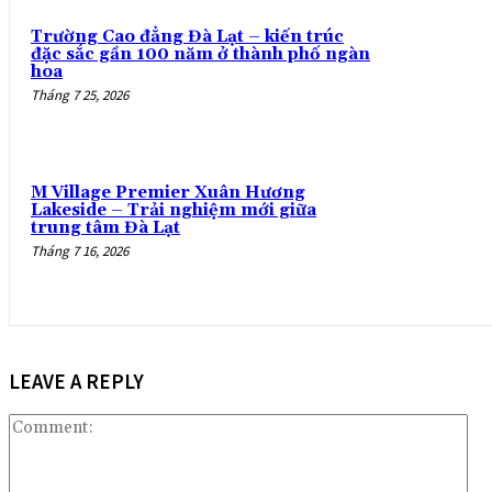
Trường Cao đẳng Đà Lạt – kiến trúc
đặc sắc gần 100 năm ở thành phố ngàn
hoa
Tháng 7 25, 2026
M Village Premier Xuân Hương
Lakeside – Trải nghiệm mới giữa
trung tâm Đà Lạt
Tháng 7 16, 2026
LEAVE A REPLY
Co