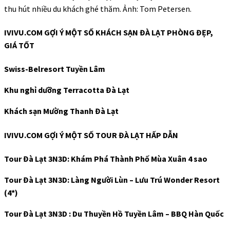
thu hút nhiều du khách ghé thăm. Ảnh: Tom Petersen.
IVIVU.COM GỢI Ý MỘT SỐ KHÁCH SẠN ĐÀ LẠT PHÒNG ĐẸP,
GIÁ TỐT
Swiss-Belresort Tuyền Lâm
Khu nghỉ dưỡng Terracotta Đà Lạt
Khách sạn Mường Thanh Đà Lạt
IVIVU.COM GỢI Ý MỘT SỐ TOUR ĐÀ LẠT HẤP DẪN
Tour Đà Lạt 3N3D: Khám Phá Thành Phố Mùa Xuân 4 sao
Tour Đà Lạt 3N3D: Làng Người Lùn – Lưu Trú Wonder Resort
(4*)
Tour Đà Lạt 3N3D : Du Thuyền Hồ Tuyền Lâm – BBQ Hàn Quốc