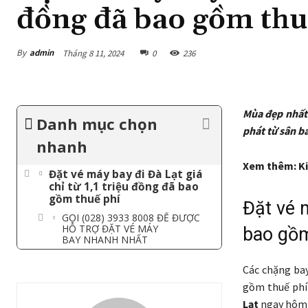
đồng đã bao gồm thu
By
admin
Tháng 8 11, 2024
0
236
Mùa đẹp nhất 
Danh mục chọn
phát từ sân 
nhanh
Xem thêm: Ki
Đặt vé máy bay đi Đà Lạt giá
chỉ từ 1,1 triệu đồng đã bao
gồm thuế phí
Đặt vé m
GỌI (028) 3933 8008 ĐỂ ĐƯỢC
HỖ TRỢ ĐẶT VÉ MÁY
bao gồm
BAY NHANH NHẤT
Các chặng bay
gồm thuế phí 
Lạt
ngay hôm n