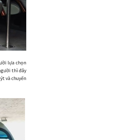
ười lựa chọn
người thì đây
uýt và chuyến