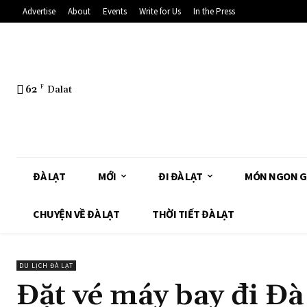
Advertise
About
Events
Write for Us
In the Press
62
F
Dalat
ĐÀ LẠT
MỚI
ĐI ĐÀ LẠT
MÓN NGON G
CHUYỆN VỀ ĐÀ LẠT
THỜI TIẾT ĐÀ LẠT
DU LỊCH ĐÀ LẠT
Đặt vé máy bay đi Đà L