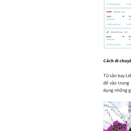
Cách di chuy
Từ sân bay Li
để vào trung 
dụng những gó