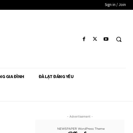
Sign in / Join
NG GIA ĐÌNH
ĐÀ LẠT ĐÁNG YÊU
- Advertisement -