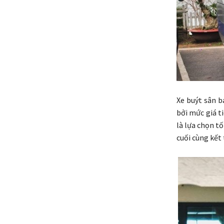
Xe buýt sân b
bởi mức giá t
là lựa chọn tố
cuối cùng kết 