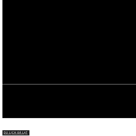
Thứ Năm, Tháng 8 6, 2026
ĐÀ LẠT
MỚI
ĐI ĐÀ LẠT
MÓN NGON 
CHUYỆN VỀ 
DU LỊCH ĐÀ LẠT