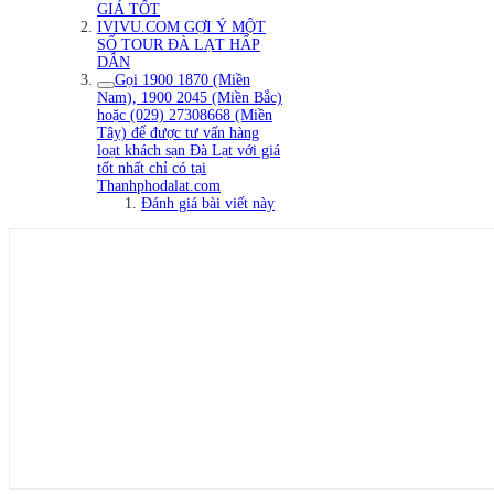
GIÁ TỐT
IVIVU.COM GỢI Ý MỘT
SỐ TOUR ĐÀ LẠT HẤP
DẪN
Gọi 1900 1870 (Miền
Nam), 1900 2045 (Miền Bắc)
hoặc (029) 27308668 (Miền
Tây) để được tư vấn hàng
loạt khách sạn Đà Lạt với giá
tốt nhất chỉ có tại
Thanhphodalat.com
Đánh giá bài viết này