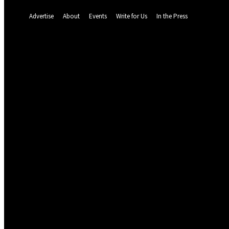
A password will be e-mailed to you.
Advertise
About
Events
Write for Us
In the Press
71.2
F
Dalat