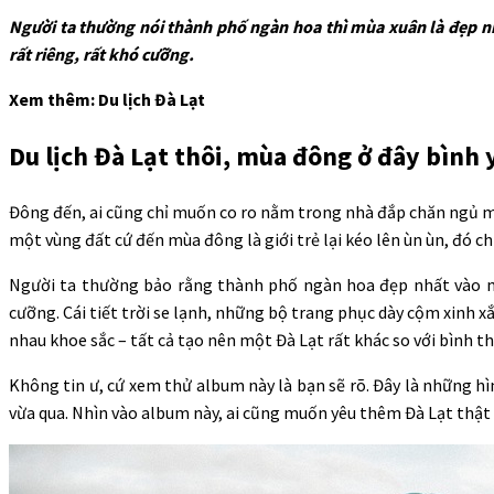
Người ta thường nói thành phố ngàn hoa thì mùa xuân là đẹp nh
rất riêng, rất khó cưỡng.
Xem thêm: Du lịch Đà Lạt
Du lịch Đà Lạt thôi, mùa đông ở đây bình 
Đông đến, ai cũng chỉ muốn co ro nằm trong nhà đắp chăn ngủ một
một vùng đất cứ đến mùa đông là giới trẻ lại kéo lên ùn ùn, đó ch
Người ta thường bảo rằng thành phố ngàn hoa đẹp nhất vào mù
cưỡng. Cái tiết trời se lạnh, những bộ trang phục dày cộm xinh
nhau khoe sắc – tất cả tạo nên một Đà Lạt rất khác so với bình t
Không tin ư, cứ xem thử album này là bạn sẽ rõ. Đây là những h
vừa qua. Nhìn vào album này, ai cũng muốn yêu thêm Đà Lạt thật