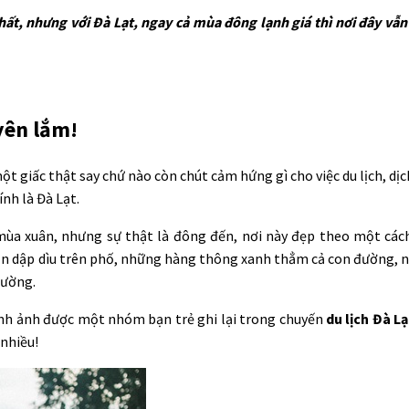
ất, nhưng với Đà Lạt, ngay cả mùa đông lạnh giá thì nơi đây vẫ
yên lắm!
 giấc thật say chứ nào còn chút cảm hứng gì cho việc du lịch, dịc
ính là Đà Lạt.
a xuân, nhưng sự thật là đông đến, nơi này đẹp theo một cách 
 xắn dập dìu trên phố, những hàng thông xanh thẳm cả con đường,
hường.
ình ảnh được một nhóm bạn trẻ ghi lại trong chuyến
du lịch Đà Lạ
 nhiều!