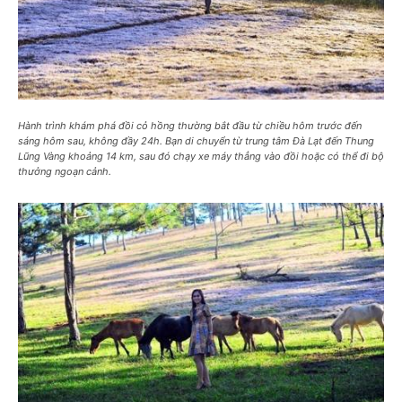
Hành trình khám phá đồi cỏ hồng thường bắt đầu từ chiều hôm trước đến
sáng hôm sau, không đầy 24h. Bạn di chuyển từ trung tâm Đà Lạt đến Thung
Lũng Vàng khoảng 14 km, sau đó chạy xe máy thẳng vào đồi hoặc có thể đi bộ
thưởng ngoạn cảnh.