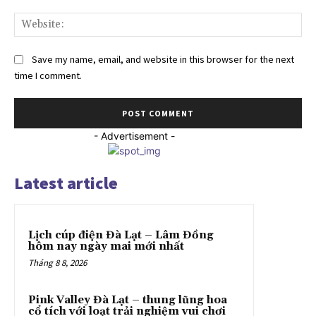
Web
Save my name, email, and website in this browser for the next
time I comment.
- Advertisement -
Latest article
Lịch cúp điện Đà Lạt – Lâm Đồng
hôm nay ngày mai mới nhất
Tháng 8 8, 2026
Pink Valley Đà Lạt – thung lũng hoa
cổ tích với loạt trải nghiệm vui chơi