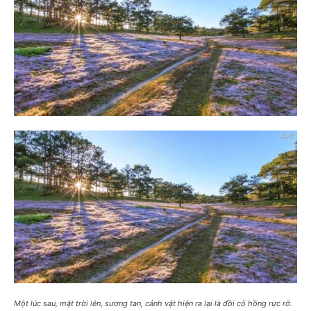
Một lúc sau, mặt trời lên, sương tan, cảnh vật hiện ra lại là đồi cỏ hồng rực rỡ.