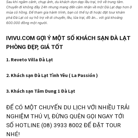
Sau khi ngắm cảnh, chụp ảnh, du khách dọn dẹp lều trại, trở về trung tâm.
Chuyến đi không đầy 24h nhưng mang đến cảm nhận về một Đà Lạt đẹp hơn ở
mùa cỏ hồng. Để tham gia hành trình, bạn có thể tự đi hoặc đặt tour khám
phá Đà Lạt có sự hỗ trợ về di chuyển, lều, lửa trại, đồ ăn… với giá khoảng
600.000 đồng một người.
IVIVU.COM GỢI Ý MỘT SỐ KHÁCH SẠN ĐÀ LẠT
PHÒNG ĐẸP, GIÁ TỐT
1. Reveto Villa Đà Lạt
2. Khách sạn Đà Lạt Tình Yêu ( La Passión )
3. Khách sạn Tâm Dung 1 Đà Lạt
ĐỂ CÓ MỘT CHUYẾN DU LỊCH VỚI NHIỀU TRẢI
NGHIỆM THÚ VỊ, ĐỪNG QUÊN GỌI NGAY TỚI
SỐ HOTLINE (08) 3933 8002 ĐỂ ĐẶT TOUR
NHÉ!