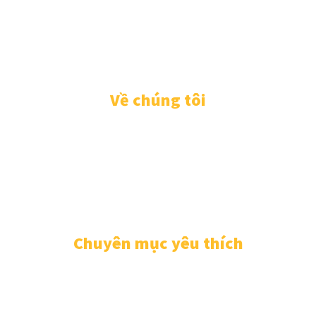
© Dalat. All rights reserved. Website Thanhphodalat® thuộc công ty
truyền thông Sense Dalat Các thông tin trên website được dẫn từ
các nguồn. Vui lòng xem Copyrigh ở cuối bài viết.
Về chúng tôi
ADVERTISE
ABOUT
EVENTS
WRITE FOR US
IN THE PRESS
Chuyên mục yêu thích
DU LỊCH ĐÀ LẠT
908
LỊCH CÚP ĐIỆN ĐÀ LẠT
542
XỔ SỐ KIẾN THIẾT ĐÀ LẠT
100