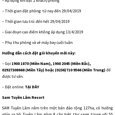
– Áp dụng khi đặt 2 khách/phòng
– Thời gian đặt phòng: từ nay đến 29/04/2019
– Thời gian lưu trú: đến hết 29/04/2019
– Giai đoạn cao điểm không áp dụng 13/4/2019
– Phụ thu phòng và vé máy bay cuối tuần
Hướng dẫn cách đặt gói khuyến mãi này:
– Gọi
1900 1870 (Miền Nam), 1900 2045 (Miền Bắc),
02927308668 (Miền Tây) hoặc (0236)710 9566 (Miền Trung)
để
được tư vấn.
– Đặt online:
TẠI ĐÂY
Sam Tuyền Lâm Resort
SAM Tuyền Lâm nằm trên một bán đảo rộng 127ha, có hướng
nhìn ra hồ Tuyền Lâm gồm 8 căn biệt thự sang trọng với 55