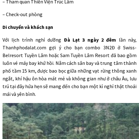
– Tham quan Thiền Viện Trúc Lâm
– Check-out phòng
Di chuyển và khách sạn
Với lịch trình nghỉ dưỡng
Đà Lạt 3 ngày 2 đêm
lần này,
Thanhphodalat.com gợi ý cho bạn combo 3N2Đ ở Swiss-
Belresort Tuyền Lâm hoặc Sam Tuyền Lâm Resort đã bao gồm
luôn vé máy bay khứ hồi. Nằm cách sân bay và trung tâm thành
phố tầm 15 km, được bao bọc giữa những vạt rừng thông xanh
ngắt, khí hậu ôn hòa mát mẻ và không gian như ở châu Âu, lưu
trú tại đây hứa hẹn sẽ mang đến cho bạn một kì nghỉ thật thoải
mái và yên bình.