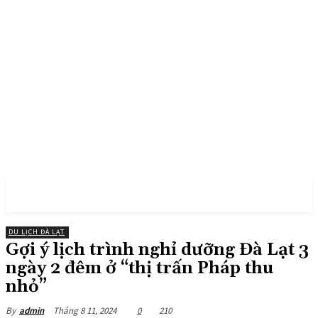
PULSES PRO
DU LỊCH ĐÀ LẠT
Gợi ý lịch trình nghỉ dưỡng Đà Lạt 3
ngày 2 đêm ở “thị trấn Pháp thu
nhỏ”
Tháng 8 11, 2024
0
210
By
admin