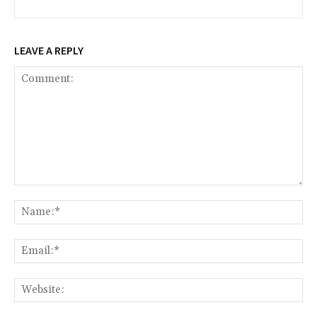
LEAVE A REPLY
Comment:
Na
Ema
Web