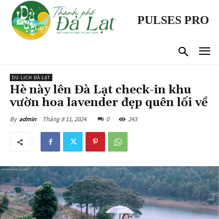
PULSES PRO
DU LỊCH ĐÀ LẠT
Hè này lên Đà Lạt check-in khu
vườn hoa lavender đẹp quên lối về
Tháng 8 11, 2024
0
243
By
admin