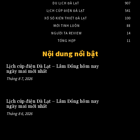
DU LỊCH ĐÀ LẠT
907
LỊCH CÚP ĐIỆN ĐÀ LẠT
541
XỔ SỐ KIẾN THIẾT ĐÀ LẠT
100
MỚI TINH LUÔN
88
NGƯỜI TA REVIEW
14
TỔNG HỢP
11
Nội dung nổi bật
Lịch cúp điện Đà Lạt – Lâm Đồng hôm nay
ngày mai mới nhất
Tháng 8 7, 2026
Lịch cúp điện Đà Lạt – Lâm Đồng hôm nay
ngày mai mới nhất
Tháng 8 6, 2026