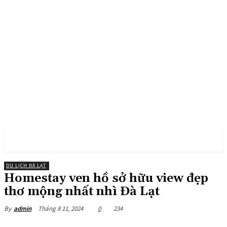
PULSES PRO
DU LỊCH ĐÀ LẠT
Homestay ven hồ sở hữu view đẹp
thơ mộng nhất nhì Đà Lạt
Tháng 8 11, 2024
0
234
By
admin