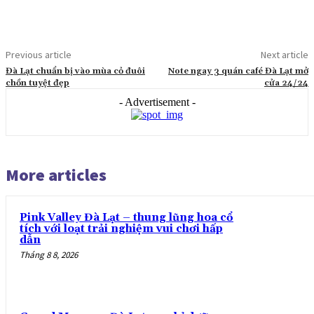
Previous article
Next article
Đà Lạt chuẩn bị vào mùa cỏ đuôi
Note ngay 3 quán café Đà Lạt mở
chồn tuyệt đẹp
cửa 24/24
- Advertisement -
More articles
Pink Valley Đà Lạt – thung lũng hoa cổ
tích với loạt trải nghiệm vui chơi hấp
dẫn
Tháng 8 8, 2026