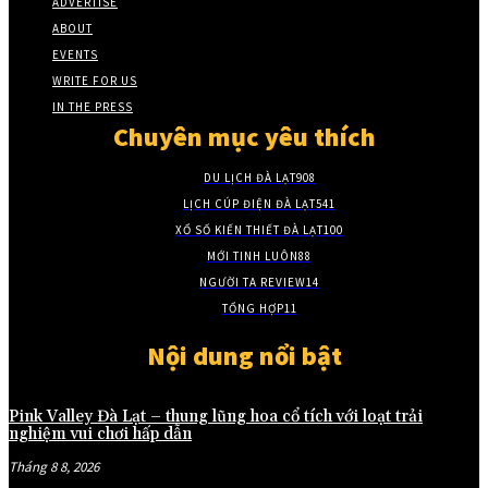
ADVERTISE
ABOUT
EVENTS
WRITE FOR US
IN THE PRESS
Chuyên mục yêu thích
DU LỊCH ĐÀ LẠT
908
LỊCH CÚP ĐIỆN ĐÀ LẠT
541
XỔ SỐ KIẾN THIẾT ĐÀ LẠT
100
MỚI TINH LUÔN
88
NGƯỜI TA REVIEW
14
TỔNG HỢP
11
Nội dung nổi bật
Pink Valley Đà Lạt – thung lũng hoa cổ tích với loạt trải
nghiệm vui chơi hấp dẫn
Tháng 8 8, 2026