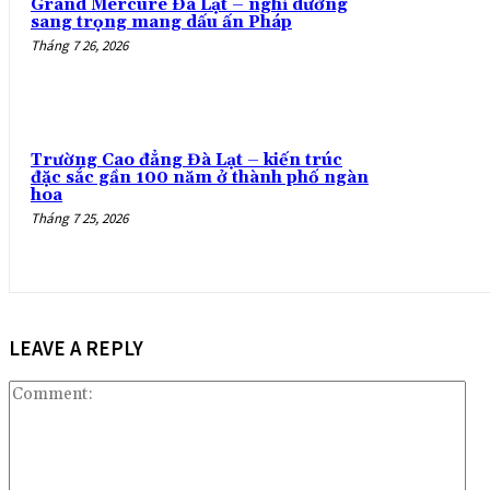
Grand Mercure Đà Lạt – nghỉ dưỡng
sang trọng mang dấu ấn Pháp
Tháng 7 26, 2026
Trường Cao đẳng Đà Lạt – kiến trúc
đặc sắc gần 100 năm ở thành phố ngàn
hoa
Tháng 7 25, 2026
LEAVE A REPLY
Co