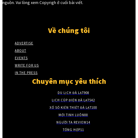
nguồn. Vui lòng xem Copyrigh ở cuối bài viết.
Về chúng tôi
ADVERTISE
ABOUT
EVENTS
WRITE FOR US
IN THE PRESS
Chuyên mục yêu thích
DU LỊCH ĐÀ LẠT
908
LỊCH CÚP ĐIỆN ĐÀ LẠT
542
XỔ SỐ KIẾN THIẾT ĐÀ LẠT
100
MỚI TINH LUÔN
88
NGƯỜI TA REVIEW
14
TỔNG HỢP
11