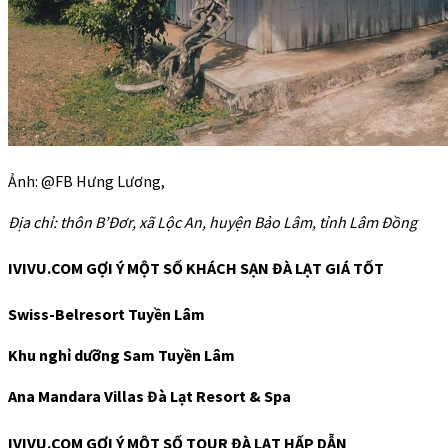
Ảnh: @FB Hưng Lương,
Địa chỉ: thôn B’Đơr, xã Lộc An, huyện Bảo Lâm, tỉnh Lâm Đồng
IVIVU.COM GỢI Ý MỘT SỐ KHÁCH SẠN ĐÀ LẠT GIÁ TỐT
Swiss-Belresort Tuyền Lâm
Khu nghỉ dưỡng Sam Tuyền Lâm
Ana Mandara Villas Đà Lạt Resort & Spa
IVIVU.COM GỢI Ý MỘT SỐ TOUR ĐÀ LẠT HẤP DẪN