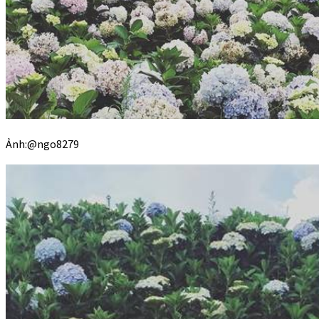
Ảnh:@ngo8279