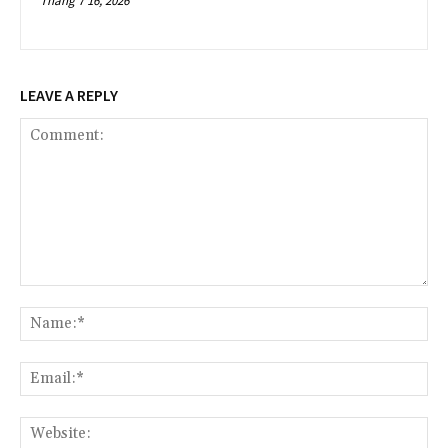
Tháng 7 16, 2026
LEAVE A REPLY
Comment:
Na
Ema
Web