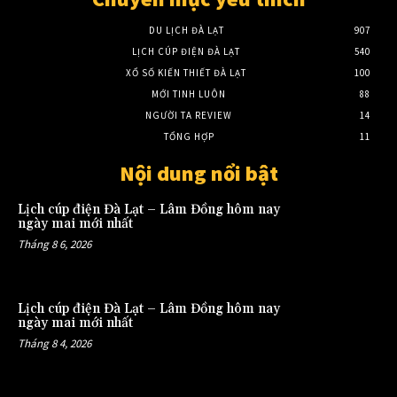
DU LỊCH ĐÀ LẠT
907
LỊCH CÚP ĐIỆN ĐÀ LẠT
540
XỔ SỐ KIẾN THIẾT ĐÀ LẠT
100
MỚI TINH LUÔN
88
NGƯỜI TA REVIEW
14
TỔNG HỢP
11
Nội dung nổi bật
Lịch cúp điện Đà Lạt – Lâm Đồng hôm nay
ngày mai mới nhất
Tháng 8 6, 2026
Lịch cúp điện Đà Lạt – Lâm Đồng hôm nay
ngày mai mới nhất
Tháng 8 4, 2026