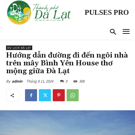
PULSES PRO
DU LỊCH ĐÀ LẠT
Hướng dẫn đường đi đến ngôi nhà
trên mây Bình Yên House thơ
mộng giữa Đà Lạt
Tháng 8 11, 2024
0
308
By
admin