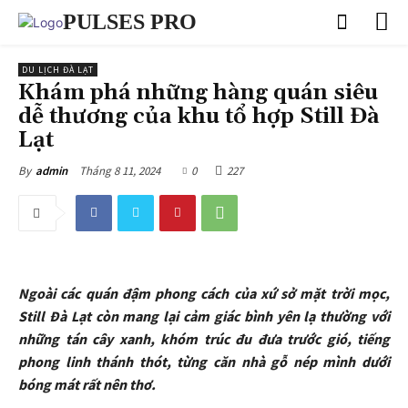
PULSES PRO
DU LỊCH ĐÀ LẠT
Khám phá những hàng quán siêu
dễ thương của khu tổ hợp Still Đà
Lạt
Tháng 8 11, 2024
0
227
By
admin
Ngoài các quán đậm phong cách của xứ sở mặt trời mọc,
Still Đà Lạt còn mang lại cảm giác bình yên lạ thường với
những tán cây xanh, khóm trúc đu đưa trước gió, tiếng
phong linh thánh thót, từng căn nhà gỗ nép mình dưới
bóng mát rất nên thơ.