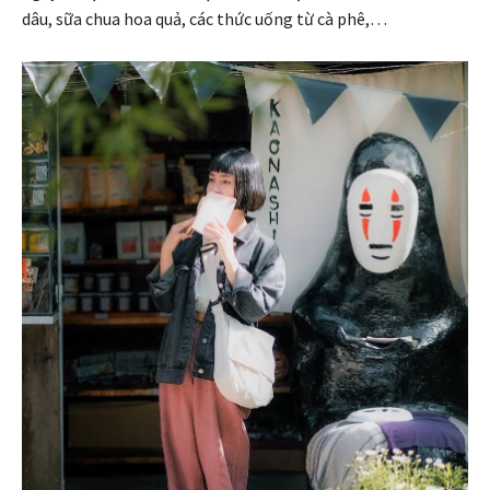
dâu, sữa chua hoa quả, các thức uống từ cà phê,…