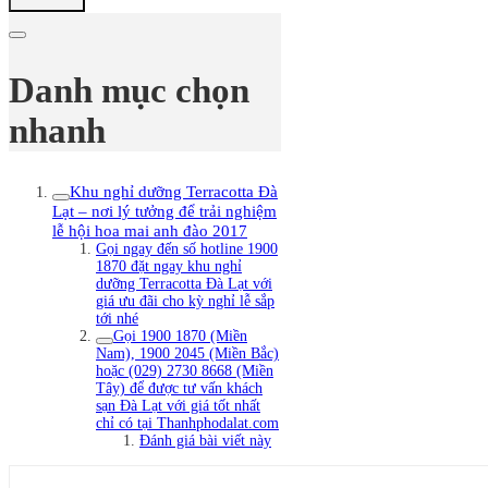
Danh mục chọn
nhanh
Khu nghỉ dưỡng Terracotta Đà
Lạt – nơi lý tưởng để trải nghiệm
lễ hội hoa mai anh đào 2017
Gọi ngay đến số hotline 1900
1870 đặt ngay khu nghỉ
dưỡng Terracotta Đà Lạt với
giá ưu đãi cho kỳ nghỉ lễ sắp
tới nhé
Gọi 1900 1870 (Miền
Nam), 1900 2045 (Miền Bắc)
hoặc (029) 2730 8668 (Miền
Tây) để được tư vấn khách
sạn Đà Lạt với giá tốt nhất
chỉ có tại Thanhphodalat.com
Đánh giá bài viết này