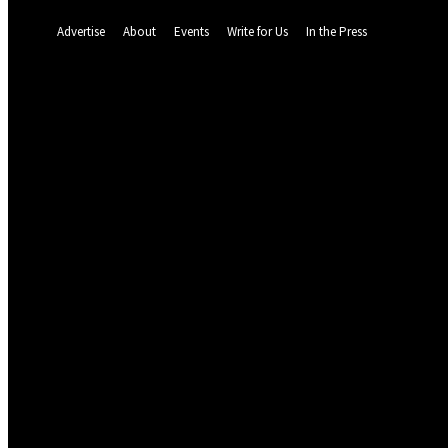
A password will be e-mailed to you.
Advertise
About
Events
Write for Us
In the Press
64.1
F
Dalat