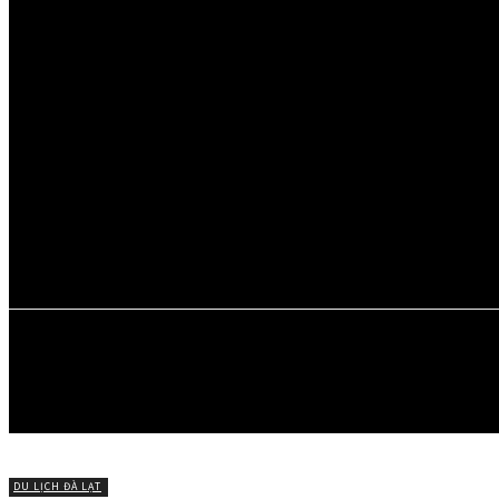
Chủ Nhật, Tháng 8 9, 2026
ĐÀ LẠT
MỚI
ĐI ĐÀ LẠT
MÓN NGON 
CHUYỆN VỀ 
DU LỊCH ĐÀ LẠT