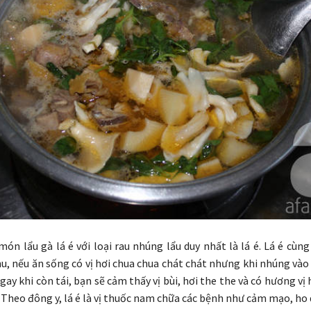
ón lẩu gà lá é với loại rau nhúng lẩu duy nhất là lá é. Lá é cùn
u, nếu ăn sống có vị hơi chua chua chát chát nhưng khi nhúng vào
ngay khi còn tái, bạn sẽ cảm thấy vị bùi, hơi the the và có hương vị 
 Theo đông y, lá é là vị thuốc nam chữa các bệnh như cảm mạo, h