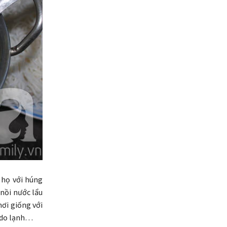
g họ với húng
 nồi nước lẩu
hơi giống với
o do lạnh…