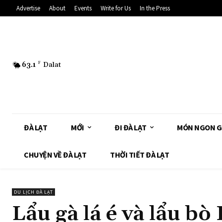
Advertise
About
Events
Write for Us
In the Press
63.1
F
Dalat
ĐÀ LẠT
MỚI
ĐI ĐÀ LẠT
MÓN NGON G
CHUYỆN VỀ ĐÀ LẠT
THỜI TIẾT ĐÀ LẠT
DU LỊCH ĐÀ LẠT
Lẩu gà lá é và lẩu bò