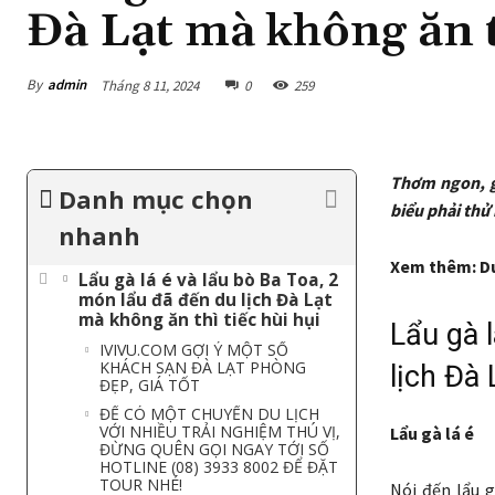
Đà Lạt mà không ăn t
By
admin
Tháng 8 11, 2024
0
259
Thơm ngon, g
Danh mục chọn
biểu phải thử 
nhanh
Xem thêm: Du
Lẩu gà lá é và lẩu bò Ba Toa, 2
món lẩu đã đến du lịch Đà Lạt
mà không ăn thì tiếc hùi hụi
Lẩu gà 
IVIVU.COM GỢI Ý MỘT SỐ
KHÁCH SẠN ĐÀ LẠT PHÒNG
lịch Đà 
ĐẸP, GIÁ TỐT
ĐỂ CÓ MỘT CHUYẾN DU LỊCH
VỚI NHIỀU TRẢI NGHIỆM THÚ VỊ,
Lẩu gà lá é
ĐỪNG QUÊN GỌI NGAY TỚI SỐ
HOTLINE (08) 3933 8002 ĐỂ ĐẶT
TOUR NHÉ!
Nói đến lẩu 