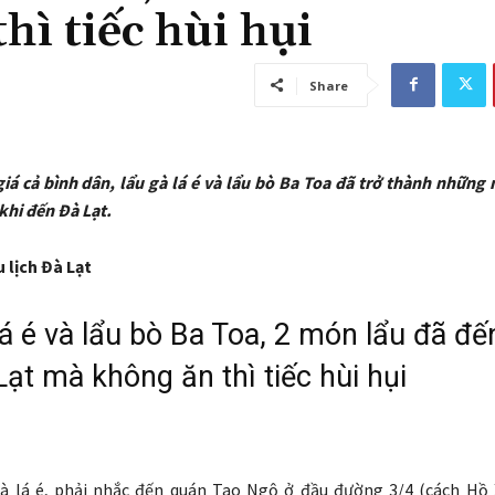
hì tiếc hùi hụi
Share
iá cả bình dân, lẩu
gà lá é và lẩu bò Ba Toa đã trở thành những 
khi đến Đà Lạt.
 lịch Đà Lạt
lá é và lẩu bò Ba Toa, 2 món lẩu đã đế
Lạt mà không ăn thì tiếc hùi hụi
gà lá é, phải nhắc đến quán Tao Ngộ ở đầu đường 3/4 (cách H