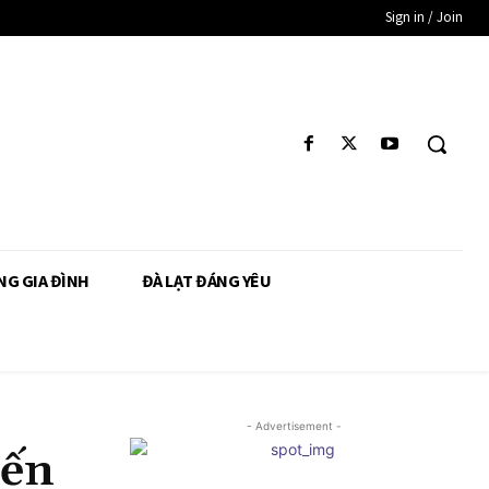
Sign in / Join
NG GIA ĐÌNH
ĐÀ LẠT ĐÁNG YÊU
- Advertisement -
đến