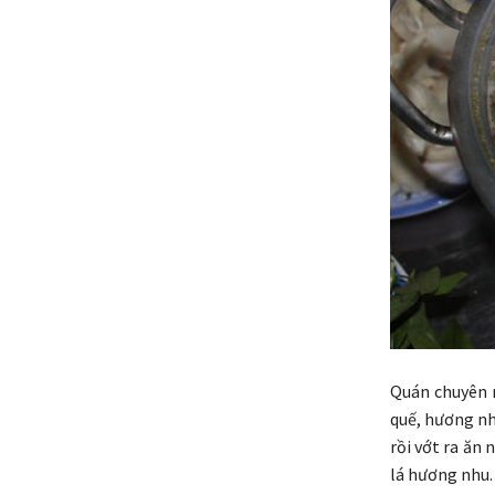
Quán chuyên m
quế, hương nh
rồi vớt ra ăn 
lá hương nhu.