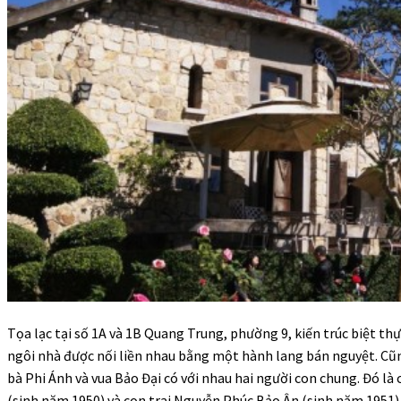
Tọa lạc tại số 1A và 1B Quang Trung, phường 9, kiến trúc biệt thự 
ngôi nhà được nối liền nhau bằng một hành lang bán nguyệt. Cũng
bà Phi Ánh và vua Bảo Đại có với nhau hai người con chung. Đó 
(sinh năm 1950) và con trai Nguyễn Phúc Bảo Ân (sinh năm 1951)