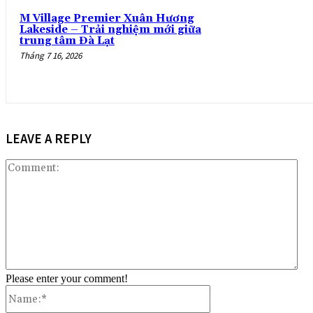
M Village Premier Xuân Hương
Lakeside – Trải nghiệm mới giữa
trung tâm Đà Lạt
Tháng 7 16, 2026
LEAVE A REPLY
Co
Please enter your comment!
Name:*