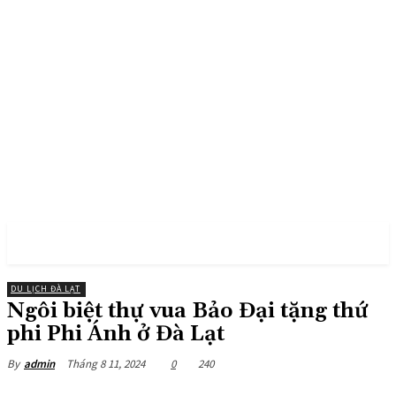
PULSES PRO
DU LỊCH ĐÀ LẠT
Ngôi biệt thự vua Bảo Đại tặng thứ
phi Phi Ánh ở Đà Lạt
Tháng 8 11, 2024
0
240
By
admin