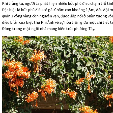
Khi trùng tu, người ta phát hiện nhiều bức phù điêu chạm trổ tin
Đặc biệt là bức phù điêu cô gái Chăm cao khoảng 1,5m, đầu đội 
quấn 3 vòng vàng còn nguyên vẹn, được đắp nổi ở phần tường vòm
điều bí ẩn của biệt thự Phi Ánh về sự hòa trộn giữa một chi tiết 
Đông trong một ngôi nhà mang kiến trúc phương Tây.