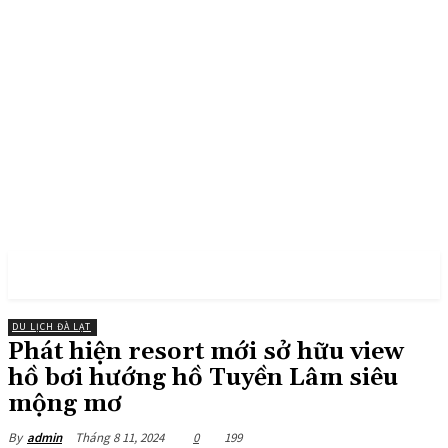
PULSES PRO
DU LỊCH ĐÀ LẠT
Phát hiện resort mới sở hữu view
hồ bơi hướng hồ Tuyền Lâm siêu
mộng mơ
Tháng 8 11, 2024
0
199
By
admin