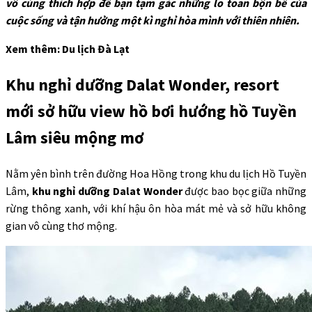
vô cùng thích hợp để bạn t
ạm gác những lo toan bộn bề của
cuộc sống và tận hưởng một kì nghỉ hòa mình với thiên nhiên.
Xem thêm: Du lịch Đà Lạt
Khu nghỉ dưỡng Dalat Wonder,
resort
mới sở hữu view hồ bơi hướng hồ Tuyền
Lâm siêu mộng mơ
Nằm yên bình trên đường Hoa Hồng trong khu du lịch Hồ Tuyền
Lâm,
khu nghỉ dưỡng Dalat Wonder
được bao bọc giữa những
rừng thông xanh, với khí hậu ôn hòa mát mẻ và sở hữu không
gian vô cùng thơ mộng.