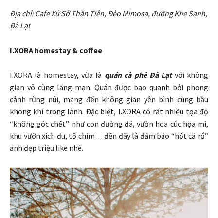
Địa chỉ: Cafe Xứ Sở Thần Tiên, Đèo Mimosa, đường Khe Sanh,
Đà Lạt
I.XORA homestay & coffee
I.XORA là homestay, vừa là
quán cà phê Đà Lạt
với không
gian vô cùng lãng mạn. Quán được bao quanh bởi phong
cảnh rừng núi, mang đến không gian yên bình cùng bầu
không khí trong lành. Đặc biệt, I.XORA có rất nhiều tọa độ
“không góc chết” như con đường đá, vườn hoa cúc họa mi,
khu vườn xích đu, tổ chim… đến đây là đảm bảo “hốt cả rổ”
ảnh đẹp triệu like nhé.