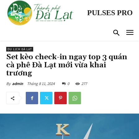
PULSES PRO
DU LỊCH ĐÀ LẠT
Set kèo check-in ngay top 3 quán
cà phê Đà Lạt mới vừa khai
trương
Tháng 8 11, 2024
0
277
By
admin