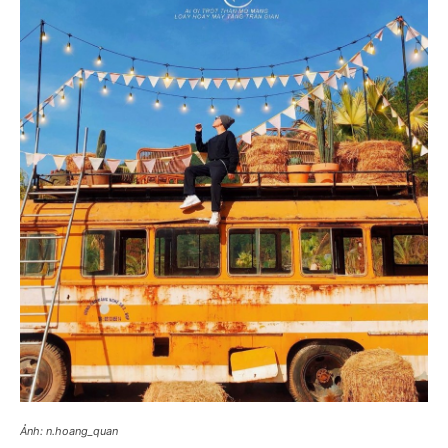
Ảnh: n.hoang_quan