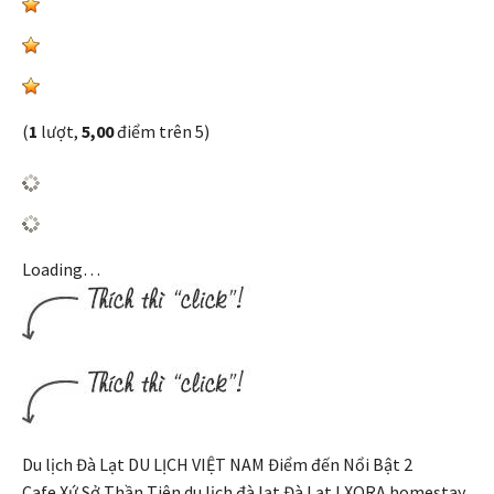
(
1
lượt,
5,00
điểm trên 5)
Loading…
Du lịch Đà Lạt DU LỊCH VIỆT NAM Điểm đến Nổi Bật 2
Cafe Xứ Sở Thần Tiên du lịch đà lạt Đà Lạt I.XORA homestay