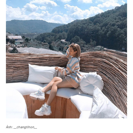
Ảnh: __changtihon__