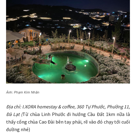
Ảnh: Phạm Kim Nhân
Địa chỉ: I.XORA homestay & coffee, 360 Tự Phước, Phường 11,
Đà Lạt (
Từ chùa Linh Phước đi hướng Cầu Đất 1km nữa là
thấy cổng chùa Cao Đài bên tay phải, rẽ vào đó chạy tới cuối
đường nhé)