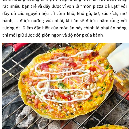
rất nhiều bạn trẻ và đây được ví von là “món pizza Đà Lạt” với
đầy đủ các nguyên liệu từ tôm khô, khô gà, bơ, xúc xích, mỡ
hành,… được nướng vừa phải, khi ăn sẽ được chấm cùng với
tương ớt. Điểm đặc biệt của món ăn này chính là phải ăn nóng
thì mới giữ được độ giòn ngon và độ nóng của bánh.