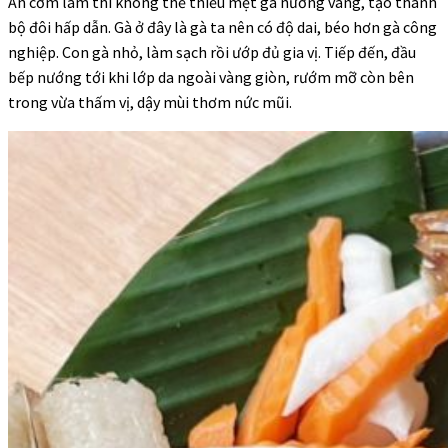
Ăn cơm lam thì không thể thiếu mẹt gà nướng vàng, tạo thành
bộ đôi hấp dẫn. Gà ở đây là gà ta nên có độ dai, béo hơn gà công
nghiệp. Con gà nhỏ, làm sạch rồi ướp đủ gia vị. Tiếp đến, đầu
bếp nướng tới khi lớp da ngoài vàng giòn, rướm mỡ còn bên
trong vừa thấm vị, dậy mùi thơm nức mũi.