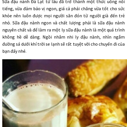
Sữa đậu nành Đà Lạt từ lâu đã trở thành một thức uống nổi
tiếng, vừa đảm bảo vị ngon, giá cả phải chăng vừa tốt cho sức
khỏe nên luôn được mọi người săn đón từ người già đến trẻ
nhỏ. Sữa đậu nành ngon và chất lượng phải là sữa đậu nành
nguyên chất và để làm ra một ly sữa đậu nành là một quá trình
không hề dễ dàng. Ngồi nhâm nhi ly đậu nành, nhìn ngắm
đường sá dưới khí trời se lạnh sẽ rất tuyệt vời cho chuyến đi của
bạn đấy nhé.