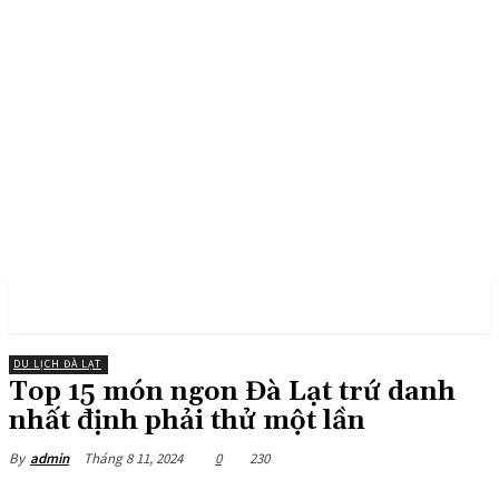
PULSES PRO
DU LỊCH ĐÀ LẠT
Top 15 món ngon Đà Lạt trứ danh
nhất định phải thử một lần
Tháng 8 11, 2024
0
230
By
admin