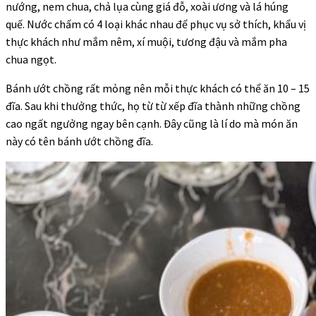
nướng, nem chua, chả lụa cùng giá đỗ, xoài ương và lá húng
quế. Nước chấm có 4 loại khác nhau để phục vụ sở thích, khẩu vị
thực khách như mắm nêm, xí muội, tương đậu và mắm pha
chua ngọt.
Bánh ướt chồng rất mỏng nên mỗi thực khách có thể ăn 10 – 15
đĩa. Sau khi thưởng thức, họ từ từ xếp đĩa thành những chồng
cao ngất ngưởng ngay bên cạnh. Đây cũng là lí do mà món ăn
này có tên bánh ướt chồng đĩa.