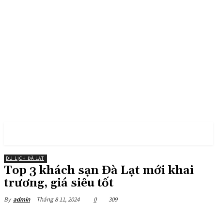
PULSES PRO
DU LỊCH ĐÀ LẠT
Top 3 khách sạn Đà Lạt mới khai
trương, giá siêu tốt
Tháng 8 11, 2024
0
309
By
admin