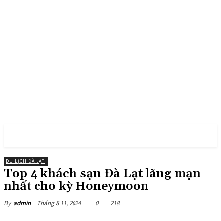
PULSES PRO
DU LỊCH ĐÀ LẠT
Top 4 khách sạn Đà Lạt lãng mạn
nhất cho kỳ Honeymoon
Tháng 8 11, 2024
0
218
By
admin