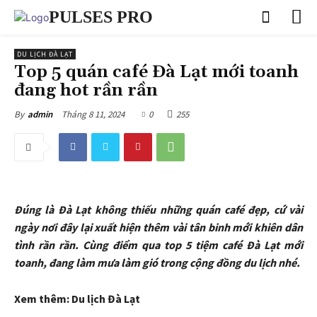
PULSES PRO
DU LỊCH ĐÀ LẠT
Top 5 quán café Đà Lạt mới toanh
đang hot rần rần
Tháng 8 11, 2024
0
255
By
admin
Đúng là Đà Lạt không thiếu những quán café đẹp, cứ vài
ngày nơi đây lại xuất hiện thêm vài tân binh mới khiên dân
tình rần rần. Cùng điểm qua top 5 tiệm café Đà Lạt mới
toanh, đang làm mưa làm gió trong cộng đồng du lịch nhé.
Xem thêm: Du lịch Đà Lạt