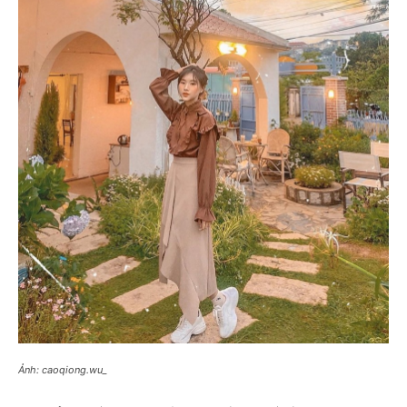
Ảnh: caoqiong.wu_