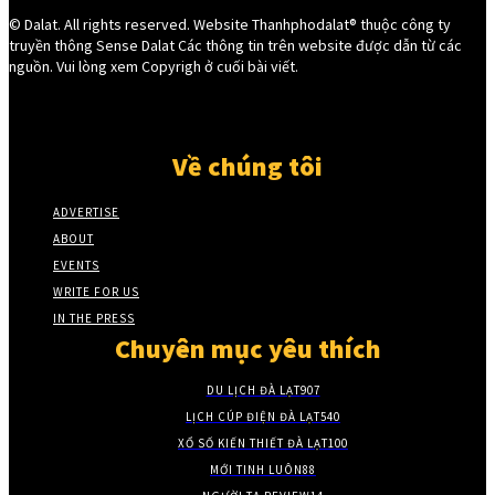
© Dalat. All rights reserved. Website Thanhphodalat® thuộc công ty
truyền thông Sense Dalat Các thông tin trên website được dẫn từ các
nguồn. Vui lòng xem Copyrigh ở cuối bài viết.
Về chúng tôi
ADVERTISE
ABOUT
EVENTS
WRITE FOR US
IN THE PRESS
Chuyên mục yêu thích
DU LỊCH ĐÀ LẠT
907
LỊCH CÚP ĐIỆN ĐÀ LẠT
540
XỔ SỐ KIẾN THIẾT ĐÀ LẠT
100
MỚI TINH LUÔN
88