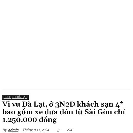
PULSES PRO
DU LỊCH ĐÀ LẠT
Vi vu Đà Lạt, ở 3N2Đ khách sạn 4*
bao gồm xe đưa đón từ Sài Gòn chỉ
1.250.000 đồng
Tháng 8 11, 2024
0
224
By
admin