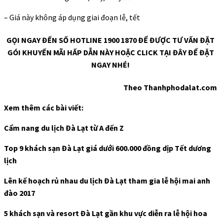
– Giá này không áp dụng giai đoạn lễ, tết
GỌI NGAY ĐẾN SỐ
HOTLINE 1900 1870
ĐỂ ĐƯỢC TƯ VẤN ĐẶT
GÓI KHUYẾN MÃI HẤP DẪN NÀY HOẶC CLICK TẠI ĐÂY ĐỂ ĐẶT
NGAY NHÉ!
Theo Thanhphodalat.com
Xem thêm các bài viết:
Cẩm nang du lịch Đà Lạt từ A đến Z
Top 9 khách sạn Đà Lạt giá dưới 600.000 đồng dịp Tết dương
lịch
Lên kế hoạch rủ nhau du lịch Đà Lạt tham gia lễ hội mai anh
đào 2017
5 khách sạn và resort Đà Lạt gần khu vực diễn ra lễ hội hoa