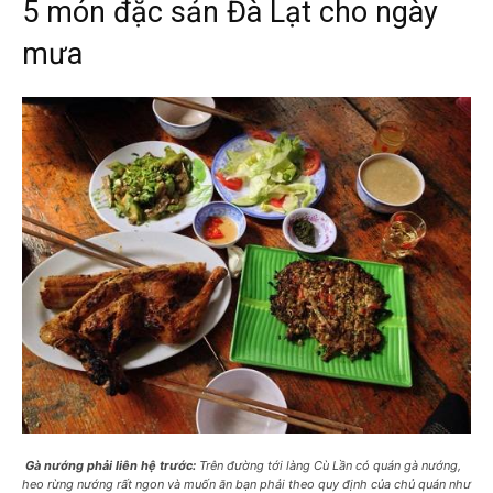
5 món đặc sản Đà Lạt cho ngày
mưa
Gà nướng phải liên hệ trước:
Trên đường tới làng Cù Lần có quán gà nướng,
heo rừng nướng rất ngon và muốn ăn bạn phải theo quy định của chủ quán như