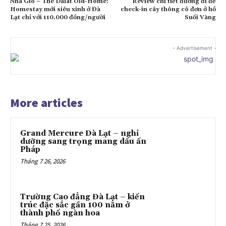
Nhà Gió – The Dalat Old-Home:
Review chi tiết đường đi để
Homestay mới siêu xinh ở Đà
check-in cây thông cô đơn ở hồ
Lạt chỉ với 110.000 đồng/người
Suối Vàng
- Advertisement -
More articles
Grand Mercure Đà Lạt – nghỉ
dưỡng sang trọng mang dấu ấn
Pháp
Tháng 7 26, 2026
Trường Cao đẳng Đà Lạt – kiến
trúc đặc sắc gần 100 năm ở
thành phố ngàn hoa
Tháng 7 25, 2026