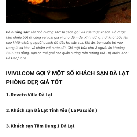
Bò nướng sặc:
Tên “bò nướng sặc” là cách gọi vui của thực khách. Bò được
tẩm nhiều bột ớt cùng vài loại gia vị cho đậm đà. Khi nướng, hơi khói bốc lên
cao khiến những người quanh đó đều ho sặc sụa. Khi ăn, bạn cuốn bò vào
trong lá xà lách và chấm với nước sốt. Giá một bữa cho 3 người ăn khoảng
250.000 đồng. Bạn có thể ghé các quán nướng trên đường Bùi Thị Xuân. Ảnh:
Pé Heo/ Ione.
IVIVU.COM GỢI Ý MỘT SỐ KHÁCH SẠN ĐÀ LẠT
PHÒNG ĐẸP, GIÁ TỐT
1. Reveto Villa Đà Lạt
2. Khách sạn Đà Lạt Tình Yêu ( La Passión )
3. Khách sạn Tâm Dung 1 Đà Lạt