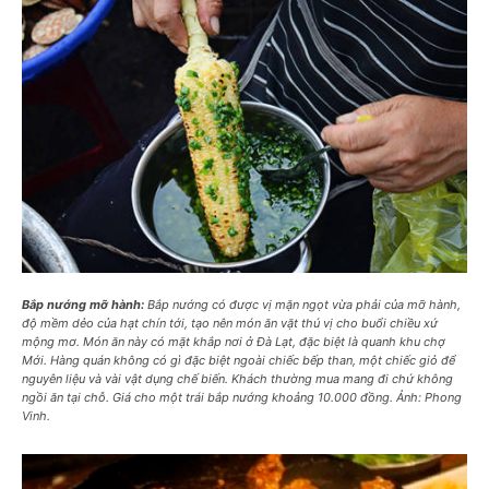
Bắp nướng mỡ hành:
Bắp nướng có được vị mặn ngọt vừa phải của mỡ hành,
độ mềm dẻo của hạt chín tới, tạo nên món ăn vặt thú vị cho buổi chiều xứ
mộng mơ. Món ăn này có mặt khắp nơi ở Đà Lạt, đặc biệt là quanh khu chợ
Mới. Hàng quán không có gì đặc biệt ngoài chiếc bếp than, một chiếc giỏ để
nguyên liệu và vài vật dụng chế biến. Khách thường mua mang đi chứ không
ngồi ăn tại chỗ. Giá cho một trái bắp nướng khoảng 10.000 đồng. Ảnh: Phong
Vinh.