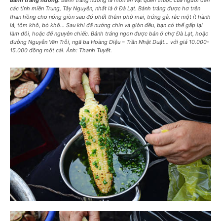
Bánh tráng nướng:
Bánh tráng nướng là món ăn vặt quen thuộc của người dân
các tỉnh miền Trung, Tây Nguyên, nhất là ở Đà Lạt. Bánh tráng được hơ trên
than hồng cho nóng giòn sau đó phết thêm phô mai, trứng gà, rắc một ít hành
lá, tôm khô, bò khô… Sau khi đã nướng chín và giòn đều, bạn có thể gấp lại
làm đôi, hoặc để nguyên chiếc. Bánh tráng ngon được bán ở chợ Đà Lạt, hoặc
đường Nguyễn Văn Trỗi, ngã ba Hoàng Diệu – Trần Nhật Duật… với giá 10.000-
15.000 đồng một cái. Ảnh: Thanh Tuyết.