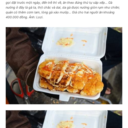
gọi đặt trước một ngày, đến trễ thì về, ăn theo đúng thứ tự sắp xếp… Gà
nướng ở đây là gà ta, thịt chắc và dai, da gà được nướng giòn rụm như chiên;
quán có thêm cơm lam, lòng gà xào mướp… Giá cho hai người ăn khoảng
400.000 đồng. Ảnh: Lozi.