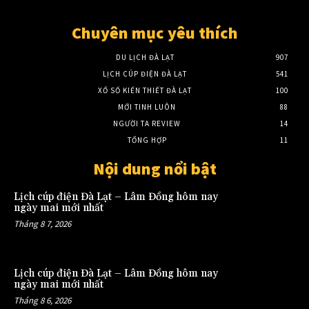
Chuyên mục yêu thích
DU LỊCH ĐÀ LẠT
907
LỊCH CÚP ĐIỆN ĐÀ LẠT
541
XỔ SỐ KIẾN THIẾT ĐÀ LẠT
100
MỚI TINH LUÔN
88
NGƯỜI TA REVIEW
14
TỔNG HỢP
11
Nội dung nổi bật
Lịch cúp điện Đà Lạt – Lâm Đồng hôm nay
ngày mai mới nhất
Tháng 8 7, 2026
Lịch cúp điện Đà Lạt – Lâm Đồng hôm nay
ngày mai mới nhất
Tháng 8 6, 2026