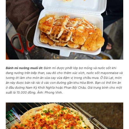
Bánh mì nướng muối ớt:
Bánh mì được phết lớp bơ mỏng và nước sốt khi
đang nướng trên bếp than, sau đó cho thêm xúc xích, nước sốt mayonnaise và
tương ớt làm cho món ăn vừa cay vừa đậm vị trong chiều mưa. Ở Đà Lạt, món
ăn này được bán rải rác ở các con đường gần khu Hòa Bình. Bạn có thể tìm ăn
ở đầu đường Nam Kỳ Khởi Nghĩa hoặc Phan Bội Châu. Giá trung bình cho một
suất là 15.000 đồng. Ảnh: Phong Vinh.