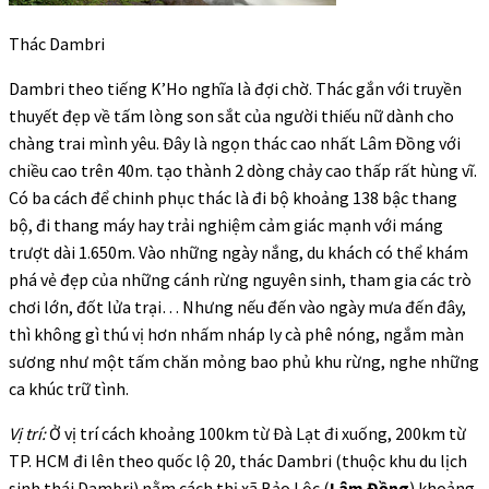
Thác Dambri
Dambri theo tiếng K’Ho nghĩa là đợi chờ. Thác gắn với truyền
thuyết đẹp về tấm lòng son sắt của người thiếu nữ dành cho
chàng trai mình yêu. Đây là ngọn thác cao nhất Lâm Đồng với
chiều cao trên 40m. tạo thành 2 dòng chảy cao thấp rất hùng vĩ.
Có ba cách để chinh phục thác là đi bộ khoảng 138 bậc thang
bộ, đi thang máy hay trải nghiệm cảm giác mạnh với máng
trượt dài 1.650m. Vào những ngày nắng, du khách có thể khám
phá vẻ đẹp của những cánh rừng nguyên sinh, tham gia các trò
chơi lớn, đốt lửa trại… Nhưng nếu đến vào ngày mưa đến đây,
thì không gì thú vị hơn nhấm nháp ly cà phê nóng, ngắm màn
sương như một tấm chăn mỏng bao phủ khu rừng, nghe những
ca khúc trữ tình.
Vị trí:
Ở vị trí cách khoảng 100km từ Đà Lạt đi xuống, 200km từ
TP. HCM đi lên theo quốc lộ 20, thác Dambri (thuộc khu du lịch
sinh thái Dambri) nằm cách thị xã Bảo Lộc (
Lâm Đồng
) khoảng