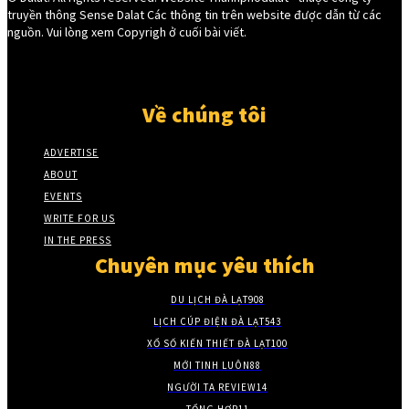
truyền thông Sense Dalat Các thông tin trên website được dẫn từ các
nguồn. Vui lòng xem Copyrigh ở cuối bài viết.
Về chúng tôi
ADVERTISE
ABOUT
EVENTS
WRITE FOR US
IN THE PRESS
Chuyên mục yêu thích
DU LỊCH ĐÀ LẠT
908
LỊCH CÚP ĐIỆN ĐÀ LẠT
543
XỔ SỐ KIẾN THIẾT ĐÀ LẠT
100
MỚI TINH LUÔN
88
NGƯỜI TA REVIEW
14