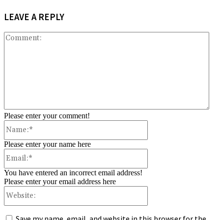
LEAVE A REPLY
Co
Please enter your comment!
Name:*
Please enter your name here
Email:*
You have entered an incorrect email address!
Please enter your email address here
Website:
Save my name, email, and website in this browser for the