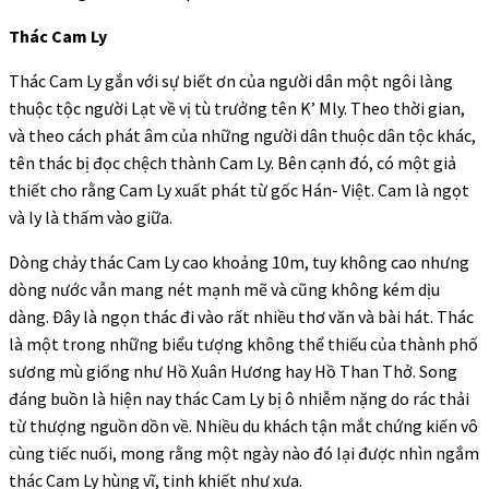
Thác Cam Ly
Thác Cam Ly gắn với sự biết ơn của người dân một ngôi làng
thuộc tộc người Lạt về vị tù trưởng tên K’ Mly. Theo thời gian,
và theo cách phát âm của những người dân thuộc dân tộc khác,
tên thác bị đọc chệch thành Cam Ly. Bên cạnh đó, có một giả
thiết cho rằng Cam Ly xuất phát từ gốc Hán- Việt. Cam là ngọt
và ly là thấm vào giữa.
Dòng chảy thác Cam Ly cao khoảng 10m, tuy không cao nhưng
dòng nước vẫn mang nét mạnh mẽ và cũng không kém dịu
dàng. Đây là ngọn thác đi vào rất nhiều thơ văn và bài hát. Thác
là một trong những biểu tượng không thể thiếu của thành phố
sương mù giống như Hồ Xuân Hương hay Hồ Than Thở. Song
đáng buồn là hiện nay thác Cam Ly bị ô nhiễm nặng do rác thải
từ thượng nguồn dồn về. Nhiều du khách tận mắt chứng kiến vô
cùng tiếc nuối, mong rằng một ngày nào đó lại được nhìn ngắm
thác Cam Ly hùng vĩ, tinh khiết như xưa.