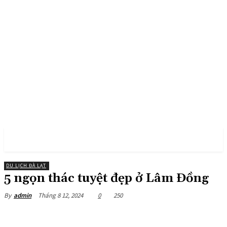
PULSES PRO
DU LỊCH ĐÀ LẠT
5 ngọn thác tuyệt đẹp ở Lâm Đồng
Tháng 8 12, 2024
0
250
By
admin