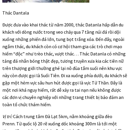
Thác Dantala
Được đưa vào khai thác từ năm 2000, thác Datanla hấp dẫn du
khách với dòng nước trong veo chảy qua 7 tầng núi đá rồi dội
xuống những phiến đá lớn, tung bọt trắng xóa. Đến đây, ngoài
ngắm thác, du khách còn có cơ hội tham gia các trò chơi mạo
hiểm “độc” như trèo thác, vượt thác… Thác Datanla có những
tảng đá nhẵn bóng thật đẹp, tương truyền xưa kia các tiên nữ
trên thượng giới thường ghé lại nô đùa tắm suối nên khu vực
này còn được gọi là Suối Tiên. Đi xa xuống phía dưới, du khách sẽ
gặp một hẻm vực sâu hun hút được gọi là vực Tử Thần. Đây là
một nơi khá nguy hiểm, rất dễ xảy ra tai nạn nếu không được
các đơn vị chuyên nghiệp với những trang thiết bị bảo đảm an
toàn tổ chức thám hiểm.
Vị trí:
Cách trung tâm Đà Lạt 5km, nằm khoảng giữa đèo
Prenn. Từ quốc lộ 20 rẽ xuống dốc khoảng 300m là tới một