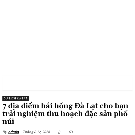
PULSES PRO
DU LỊCH ĐÀ LẠT
7 địa điểm hái hồng Đà Lạt cho bạn
trải nghiệm thu hoạch đặc sản phố
núi
Tháng 8 12, 2024
0
371
By
admin