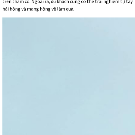
trên thảm cỏ. Ngoài ra, du khách cũng có thể trải nghiệm tự tay
hái hồng và mang hồng về làm quà.