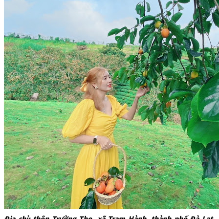
Địa chỉ: thôn Trường Thọ,
xã Trạm Hành
, thành phố Đà Lạt,