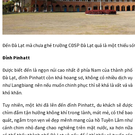
Đến Đà Lạt mà chưa ghé trường CĐSP Đà Lạt quả là một thiếu sót 
Đỉnh Pinhatt
Được biết đến là ngọn núi cao nhất ở phía Nam của thành phố
Đà Lạt, đỉnh Pinhatt còn khá hoang sơ, không có nhiều dịch vụ
như Langbiang nên nếu muốn chinh phục thì sẽ khá là vất vả và
khó khăn.
Tuy nhiên, một khi đã lên đến đỉnh Pinhatt, du khách sẽ được
chìm đắm tận hưởng không khí trong lành, mát mẻ, có thể bao
quát, ngắm trọn vẹn vẻ đẹp mênh mang của hồ Tuyền Lâm như
cánh chim nhỏ đang chao nghiêng trên mặt nước, xa hơn nữa
có thể thấy thành phố Đà Lạt và nếu để ý thì thấy cả tuyến cáp