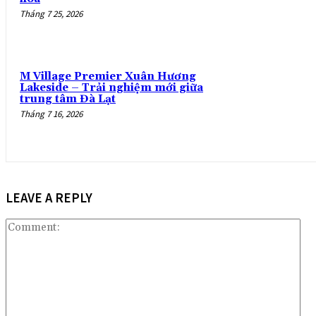
Tháng 7 25, 2026
M Village Premier Xuân Hương
Lakeside – Trải nghiệm mới giữa
trung tâm Đà Lạt
Tháng 7 16, 2026
LEAVE A REPLY
Co