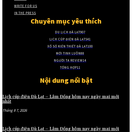
WRITE FOR US
IN THE PRESS
Chuyên mục yêu thích
DU LỊCH ĐÀ LẠT
907
LỊCH CÚP ĐIỆN ĐÀ LẠT
541
XỔ SỐ KIẾN THIẾT ĐÀ LẠT
100
MỚI TINH LUÔN
88
NGƯỜI TA REVIEW
14
TỔNG HỢP
11
Nội dung nổi bật
Lịch cúp điện Đà Lạt – Lâm Đồng hôm nay ngày mai mới
nhất
Tháng 8 7, 2026
Lịch cúp điện Đà Lạt – Lâm Đồng hôm nay ngày mai mới