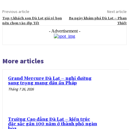
Previous article
Next article
Top 5 khách sạn Đà Lạt giá rẻ bạn
Ba ngày khám phá Đà Lạt – Phan
nên chọn vào dịp Tết
Thiết
- Advertisement -
More articles
Grand Mercure Đà Lạt – nghỉ dưỡng
sang trọng mang dấu ấn Pháp
Tháng 7 26, 2026
Trường Cao đẳng Đà Lạt – kiến trúc
đặc sắc gần 100 năm ở thành phố ngàn
hoa