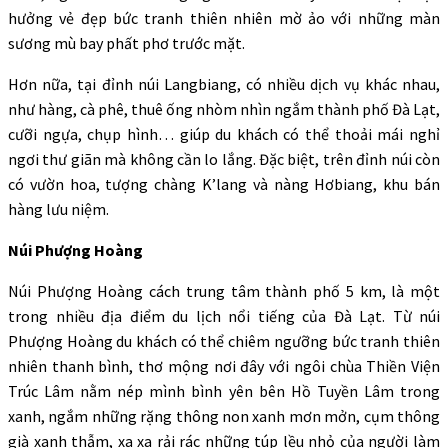
hưởng vẻ đẹp bức tranh thiên nhiên mờ ảo với những màn
sương mù bay phất phơ trước mặt.
Hơn nữa, tại đỉnh núi Langbiang, có nhiều dịch vụ khác nhau,
như hàng, cà phê, thuê ống nhòm nhìn ngắm thành phố Đà Lạt,
cưỡi ngựa, chụp hình… giúp du khách có thể thoải mái nghỉ
ngơi thư giãn mà không cần lo lắng. Đặc biệt, trên đỉnh núi còn
có vườn hoa, tượng chàng K’lang và nàng Hơbiang, khu bán
hàng lưu niệm.
Núi Phượng Hoàng
Núi Phượng Hoàng cách trung tâm thành phố 5 km, là một
trong nhiều địa điểm du lịch nổi tiếng của Đà Lạt. Từ núi
Phượng Hoàng du khách có thể chiêm ngưỡng bức tranh thiên
nhiên thanh bình, thơ mộng nơi đây với ngôi chùa Thiền Viện
Trúc Lâm nằm nép mình bình yên bên Hồ Tuyền Lâm trong
xanh, ngắm những rặng thông non xanh mơn mởn, cụm thông
già xanh thẫm, xa xa rải rác những túp lều nhỏ của người làm