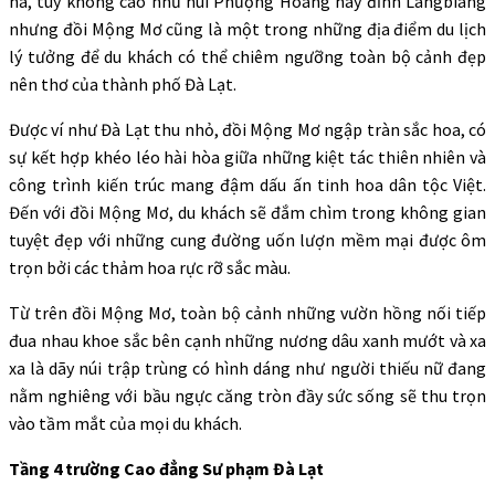
ha, tuy không cao như núi Phượng Hoàng hay đỉnh Langbiang
nhưng đồi Mộng Mơ cũng là một trong những địa điểm du lịch
lý tưởng để du khách có thể chiêm ngưỡng toàn bộ cảnh đẹp
nên thơ của thành phố Đà Lạt.
Được ví như Đà Lạt thu nhỏ, đồi Mộng Mơ ngập tràn sắc hoa, có
sự kết hợp khéo léo hài hòa giữa những kiệt tác thiên nhiên và
công trình kiến trúc mang đậm dấu ấn tinh hoa dân tộc Việt.
Đến với đồi Mộng Mơ, du khách sẽ đắm chìm trong không gian
tuyệt đẹp với những cung đường uốn lượn mềm mại được ôm
trọn bởi các thảm hoa rực rỡ sắc màu.
Từ trên đồi Mộng Mơ, toàn bộ cảnh những vườn hồng nối tiếp
đua nhau khoe sắc bên cạnh những nương dâu xanh mướt và xa
xa là dãy núi trập trùng có hình dáng như người thiếu nữ đang
nằm nghiêng với bầu ngực căng tròn đầy sức sống sẽ thu trọn
vào tầm mắt của mọi du khách.
Tầng 4 trường Cao đẳng Sư phạm Đà Lạt