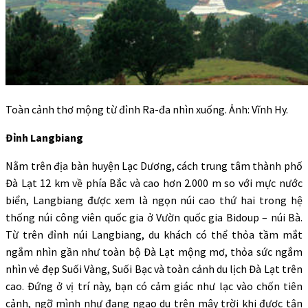
Toàn cảnh thơ mộng từ đỉnh Ra-đa nhìn xuống. Ảnh: Vĩnh Hy.
Đỉnh Langbiang
Nằm trên địa bàn huyện Lạc Dương, cách trung tâm thành phố
Đà Lạt 12 km về phía Bắc và cao hơn 2.000 m so với mực nước
biển, Langbiang được xem là ngọn núi cao thứ hai trong hệ
thống núi công viên quốc gia ở Vườn quốc gia Bidoup – núi Bà.
Từ trên đỉnh núi Langbiang, du khách có thể thỏa tầm mắt
ngắm nhìn gần như toàn bộ Đà Lạt mộng mơ, thỏa sức ngắm
nhìn vẻ đẹp Suối Vàng, Suối Bạc và toàn cảnh du lịch Đà Lạt trên
cao. Đứng ở vị trí này, bạn có cảm giác như lạc vào chốn tiên
cảnh, ngỡ mình như đang ngao du trên mây trời khi được tận