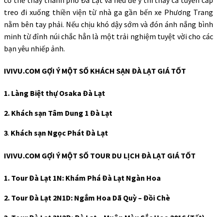
treo đi xuống thiền viện từ nhà ga gần bến xe Phương Trang
nằm bên tay phải. Nếu chịu khó dậy sớm và đón ánh nắng bình
minh từ đỉnh núi chắc hẳn là một trải nghiệm tuyệt vời cho các
bạn yêu nhiếp ảnh.
IVIVU.COM GỢI Ý MỘT SỐ KHÁCH SẠN ĐÀ LẠT GIÁ TỐT
1. Làng Biệt thự Osaka Đà Lạt
2. Khách sạn Tâm Dung 1 Đà Lạt
3
.
Khách sạn Ngọc Phát Đà Lạt
IVIVU.COM GỢI Ý MỘT SỐ TOUR DU LỊCH ĐÀ LẠT GIÁ TỐT
1. Tour Đà Lạt 1N: Khám Phá Đà Lạt Ngàn Hoa
2. Tour Đà Lạt 2N1D: Ngắm Hoa Dã Quỳ – Đồi Chè