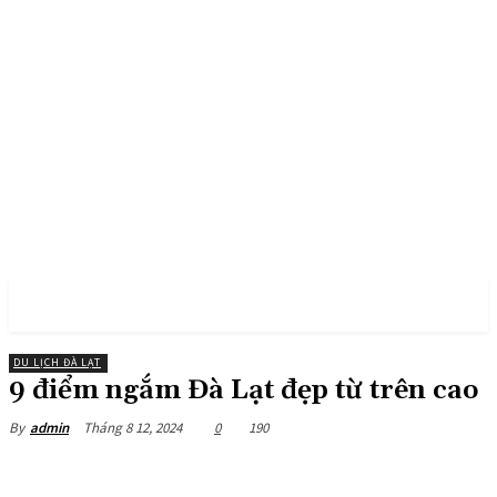
PULSES PRO
DU LỊCH ĐÀ LẠT
9 điểm ngắm Đà Lạt đẹp từ trên cao
Tháng 8 12, 2024
0
190
By
admin