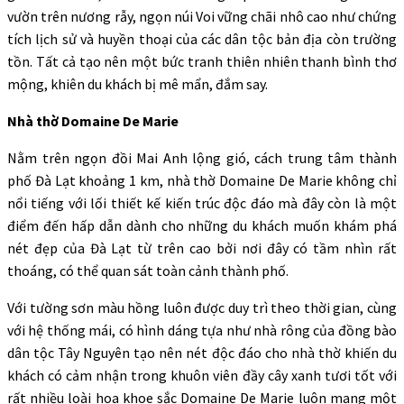
vườn trên nương rẫy, ngọn núi Voi vững chãi nhô cao như chứng
tích lịch sử và huyền thoại của các dân tộc bản địa còn trường
tồn. Tất cả tạo nên một bức tranh thiên nhiên thanh bình thơ
mộng, khiên du khách bị mê mẩn, đắm say.
Nhà thờ Domaine De Marie
Nằm trên ngọn đồi Mai Anh lộng gió, cách trung tâm thành
phố Đà Lạt khoảng 1 km, nhà thờ Domaine De Marie không chỉ
nổi tiếng với lối thiết kế kiến trúc độc đáo mà đây còn là một
điểm đến hấp dẫn dành cho những du khách muốn khám phá
nét đẹp của Đà Lạt từ trên cao bởi nơi đây có tầm nhìn rất
thoáng, có thể quan sát toàn cảnh thành phố.
Với tường sơn màu hồng luôn được duy trì theo thời gian, cùng
với hệ thống mái, có hình dáng tựa như nhà rông của đồng bào
dân tộc Tây Nguyên tạo nên nét độc đáo cho nhà thờ khiến du
khách có cảm nhận trong khuôn viên đầy cây xanh tươi tốt với
rất nhiều loài hoa khoe sắc Domaine De Marie luôn mang một