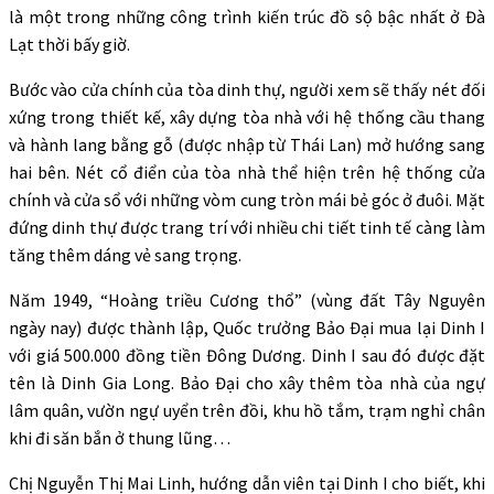
là một trong những công trình kiến trúc đồ sộ bậc nhất ở Đà
Lạt thời bấy giờ.
Bước vào cửa chính của tòa dinh thự, người xem sẽ thấy nét đối
xứng trong thiết kế, xây dựng tòa nhà với hệ thống cầu thang
và hành lang bằng gỗ (được nhập từ Thái Lan) mở hướng sang
hai bên. Nét cổ điển của tòa nhà thể hiện trên hệ thống cửa
chính và cửa sổ với những vòm cung tròn mái bẻ góc ở đuôi. Mặt
đứng dinh thự được trang trí với nhiều chi tiết tinh tế càng làm
tăng thêm dáng vẻ sang trọng.
Năm 1949, “Hoàng triều Cương thổ” (vùng đất Tây Nguyên
ngày nay) được thành lập, Quốc trưởng Bảo Đại mua lại Dinh I
với giá 500.000 đồng tiền Đông Dương. Dinh I sau đó được đặt
tên là Dinh Gia Long. Bảo Đại cho xây thêm tòa nhà của ngự
lâm quân, vườn ngự uyển trên đồi, khu hồ tắm, trạm nghỉ chân
khi đi săn bắn ở thung lũng…
Chị Nguyễn Thị Mai Linh, hướng dẫn viên tại Dinh I cho biết, khi