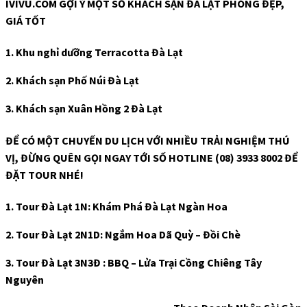
IVIVU.COM GỢI Ý MỘT SỐ KHÁCH SẠN ĐÀ LẠT PHÒNG ĐẸP,
GIÁ TỐT
1. Khu nghỉ dưỡng Terracotta Đà Lạt
2. Khách sạn Phố Núi Đà Lạt
3. Khách sạn Xuân Hồng 2 Đà Lạt
ĐỂ CÓ MỘT CHUYẾN DU LỊCH VỚI NHIỀU TRẢI NGHIỆM THÚ
VỊ, ĐỪNG QUÊN GỌI NGAY TỚI SỐ HOTLINE (08) 3933 8002 ĐỂ
ĐẶT TOUR NHÉ!
1. Tour Đà Lạt 1N: Khám Phá Đà Lạt Ngàn Hoa
2. Tour Đà Lạt 2N1D: Ngắm Hoa Dã Quỳ – Đồi Chè
3. Tour Đà Lạt 3N3Đ : BBQ – Lửa Trại Cồng Chiêng Tây
Nguyên