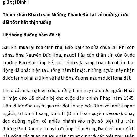
giữ tại Dinh I
Tham khảo Khách sạn Mường Thanh Đà Lạt với mức giá ưu
đãi tốt nhất thị trường
Hệ thống đường hầm đồ sộ
Sau khi mua lại tòa dinh thự, Bảo Đại cho sửa chữa lại. Khi còn
sống, ông Nguyễn Đức Hòa, người hầu cận thân tín của Quốc
trưởng Bảo Đại từng kể, quá trình sửa sang tòa nhà nhóm lao
động đã phát hiện ra đường hầm bí mật, những người này nhận
được lệnh phải giữ kín về hệ thống đường ngầm dưới lòng đất.
Theo các nhà nghiên cứu, đường hầm này đã được người Nhật
bí mật đào để chuẩn bị cho cuộc đảo chính Pháp năm 1945.
Hầm được đào xuyên qua các đồi thông hơn 3 km với nhiều ngóc
ngách, từ Dinh I sang Dinh II (Dinh Toàn quyền Decoux). Chạy
dọc đường ngầm có nhiều nhánh vào một số biệt thự trên
đường Paul Doumer (nay là đường Trần Hưng Đạo) với mục đích
bắt sống các quan người Pháp trong dinh và các biệt thự. Hiện