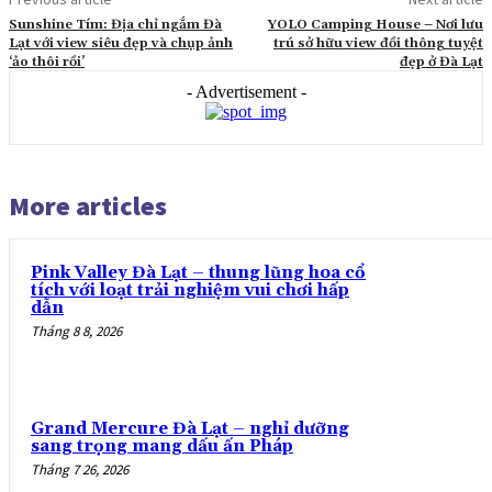
Sunshine Tím: Địa chỉ ngắm Đà
YOLO Camping House – Nơi lưu
Lạt với view siêu đẹp và chụp ảnh
trú sở hữu view đồi thông tuyệt
‘ảo thôi rồi’
đẹp ở Đà Lạt
- Advertisement -
More articles
Pink Valley Đà Lạt – thung lũng hoa cổ
tích với loạt trải nghiệm vui chơi hấp
dẫn
Tháng 8 8, 2026
Grand Mercure Đà Lạt – nghỉ dưỡng
sang trọng mang dấu ấn Pháp
Tháng 7 26, 2026