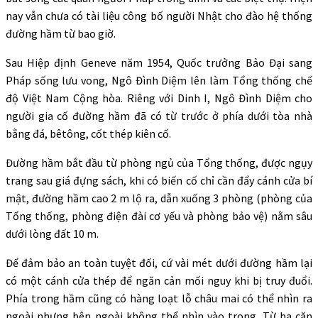
nay vẫn chưa có tài liệu công bố người Nhật cho đào hệ thống
đường hầm từ bao giờ.
Sau Hiệp định Geneve năm 1954, Quốc trưởng Bảo Đại sang
Pháp sống lưu vong, Ngô Đình Diệm lên làm Tổng thống chế
độ Việt Nam Cộng hòa. Riêng với Dinh I, Ngô Đình Diệm cho
người gia cố đường hầm đã có từ trước ở phía dưới tòa nhà
bằng đá, bêtông, cốt thép kiên cố.
Đường hầm bắt đầu từ phòng ngủ của Tổng thống, được ngụy
trang sau giá đựng sách, khi có biến cố chỉ cần đẩy cánh cửa bí
mật, đường hầm cao 2 m lộ ra, dẫn xuống 3 phòng (phòng của
Tổng thống, phòng điện đài cơ yếu và phòng bảo vệ) nằm sâu
dưới lòng đất 10 m.
Để đảm bảo an toàn tuyệt đối, cứ vài mét dưới đường hầm lại
có một cánh cửa thép để ngăn cản mối nguy khi bị truy đuổi.
Phía trong hầm cũng có hàng loạt lỗ châu mai có thể nhìn ra
ngoài nhưng bên ngoài không thể nhìn vào trong. Từ ba căn