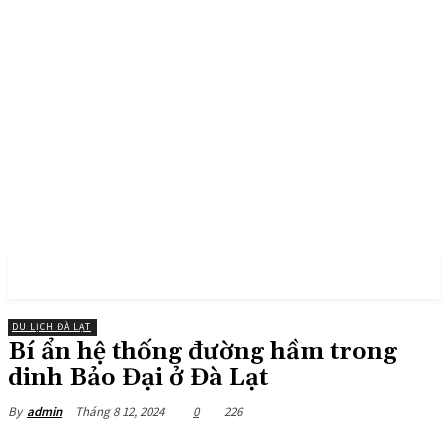
PULSES PRO
DU LỊCH ĐÀ LẠT
Bí ẩn hệ thống đường hầm trong
dinh Bảo Đại ở Đà Lạt
Tháng 8 12, 2024
0
226
By
admin