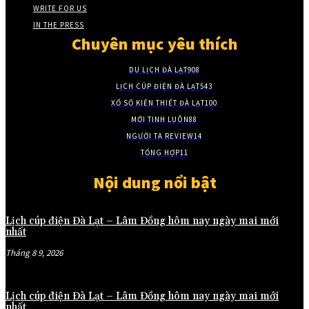
WRITE FOR US
IN THE PRESS
Chuyên mục yêu thích
DU LỊCH ĐÀ LẠT
908
LỊCH CÚP ĐIỆN ĐÀ LẠT
543
XỔ SỐ KIẾN THIẾT ĐÀ LẠT
100
MỚI TINH LUÔN
88
NGƯỜI TA REVIEW
14
TỔNG HỢP
11
Nội dung nổi bật
Lịch cúp điện Đà Lạt – Lâm Đồng hôm nay ngày mai mới
nhất
Tháng 8 9, 2026
Lịch cúp điện Đà Lạt – Lâm Đồng hôm nay ngày mai mới
nhất