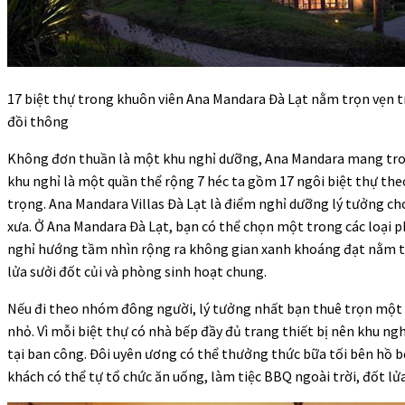
17 biệt thự trong khuôn viên Ana Mandara Đà Lạt nằm trọn vẹn 
đồi thông
Không đơn thuần là một khu nghỉ dưỡng, Ana Mandara mang trong
khu nghỉ là một quần thể rộng 7 héc ta gồm 17 ngôi biệt thự the
trọng. Ana Mandara Villas Đà Lạt là điểm nghỉ dưỡng lý tưởng cho
xưa. Ở Ana Mandara Đà Lạt, bạn có thể chọn một trong các loại phòn
nghỉ hướng tầm nhìn rộng ra không gian xanh khoáng đạt nằm tro
lửa sưởi đốt củi và phòng sinh hoạt chung.
Nếu đi theo nhóm đông người, lý tưởng nhất bạn thuê trọn một căn
nhỏ. Vì mỗi biệt thự có nhà bếp đầy đủ trang thiết bị nên khu n
tại ban công. Đôi uyên ương có thể thưởng thức bữa tối bên hồ bơ
khách có thể tự tổ chức ăn uống, làm tiệc BBQ ngoài trời, đốt lử