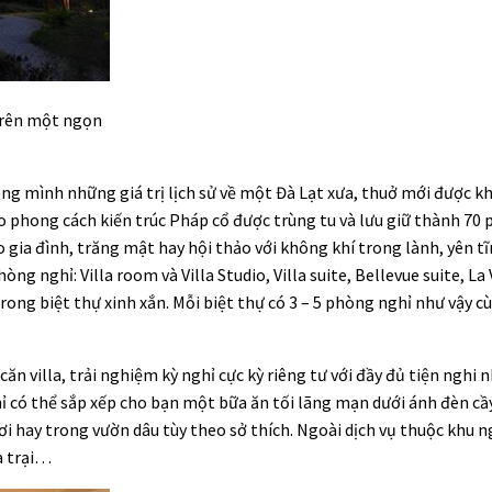
trên một ngọn
 mình những giá trị lịch sử về một Đà Lạt xưa, thuở mới được kh
o phong cách kiến trúc Pháp cổ được trùng tu và lưu giữ thành 70
 gia đình, trăng mật hay hội thảo với không khí trong lành, yên t
g nghỉ: Villa room và Villa Studio, Villa suite, Bellevue suite, La 
ng biệt thự xinh xắn. Mỗi biệt thự có 3 – 5 phòng nghỉ như vậy 
 villa, trải nghiệm kỳ nghỉ cực kỳ riêng tư với đầy đủ tiện nghi 
ghỉ có thể sắp xếp cho bạn một bữa ăn tối lãng mạn dưới ánh đèn cầ
i hay trong vườn dâu tùy theo sở thích. Ngoài dịch vụ thuộc khu n
a trại…