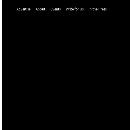
A password will be e-mailed to you.
Advertise
About
Events
Write for Us
In the Press
64.8
F
Dalat