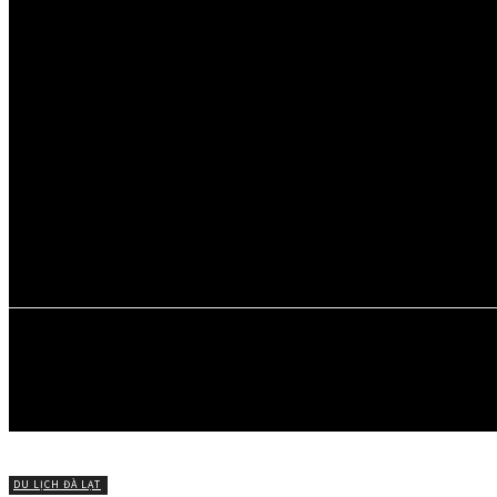
Thứ Bảy, Tháng 8 8, 2026
ĐÀ LẠT
MỚI
ĐI ĐÀ LẠT
MÓN NGON 
CHUYỆN VỀ 
DU LỊCH ĐÀ LẠT