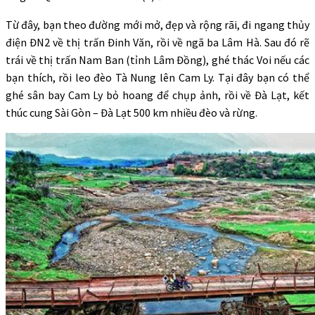
Từ đây, bạn theo đường mới mở, đẹp và rộng rãi, đi ngang thủy
điện ĐN2 về thị trấn Đinh Văn, rồi về ngã ba Lâm Hà. Sau đó rẽ
trái về thị trấn Nam Ban (tỉnh Lâm Đồng), ghé thác Voi nếu các
bạn thích, rồi leo đèo Tà Nung lên Cam Ly. Tại đây bạn có thể
ghé sân bay Cam Ly bỏ hoang để chụp ảnh, rồi về Đà Lạt, kết
thúc cung Sài Gòn – Đà Lạt 500 km nhiều đèo và rừng.