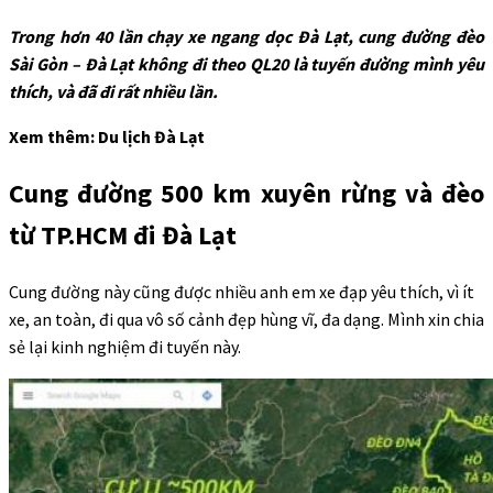
Trong hơn 40 lần chạy xe ngang dọc Đà Lạt, cung đường đèo
Sài Gòn – Đà Lạt không đi theo QL20 là tuyến đường mình yêu
thích, và đã đi rất nhiều lần.
Xem thêm: Du lịch Đà Lạt
Cung đường 500 km xuyên rừng và đèo
từ TP.HCM đi Đà Lạt
Cung đường này cũng được nhiều anh em xe đạp yêu thích, vì ít
xe, an toàn, đi qua vô số cảnh đẹp hùng vĩ, đa dạng. Mình xin chia
sẻ lại kinh nghiệm đi tuyến này.