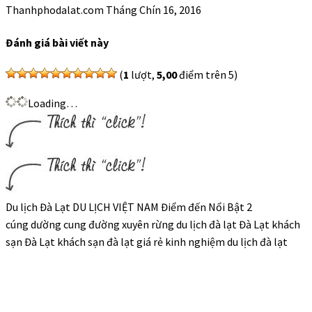
Thanhphodalat.com
Tháng Chín 16, 2016
Đánh giá bài viết này
(
1
lượt,
5,00
điểm trên 5)
Loading…
Du lịch Đà Lạt DU LỊCH VIỆT NAM Điểm đến Nổi Bật 2
cúng dường cung đường xuyên rừng du lịch đà lạt Đà Lạt khách
sạn Đà Lạt khách sạn đà lạt giá rẻ kinh nghiệm du lịch đà lạt