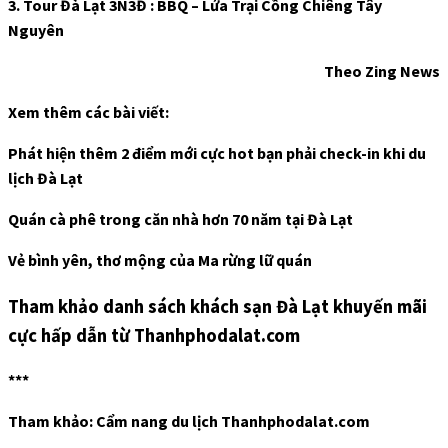
3. Tour Đà Lạt 3N3Đ : BBQ – Lửa Trại Cồng Chiêng Tây
Nguyên
Theo Zing News
Xem thêm các bài viết:
Phát hiện thêm 2 điểm mới cực hot bạn phải check-in khi du
lịch Đà Lạt
Quán cà phê trong căn nhà hơn 70 năm tại Đà Lạt
Vẻ bình yên, thơ mộng của Ma rừng lữ quán
Tham khảo danh sách khách sạn Đà Lạt khuyến mãi
cực hấp dẫn từ Thanhphodalat.com
***
Tham khảo: Cẩm nang du lịch Thanhphodalat.com