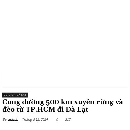
PULSES PRO
DU LỊCH ĐÀ LẠT
Cung đường 500 km xuyên rừng và
đèo từ TP.HCM đi Đà Lạt
Tháng 8 12, 2024
0
317
By
admin