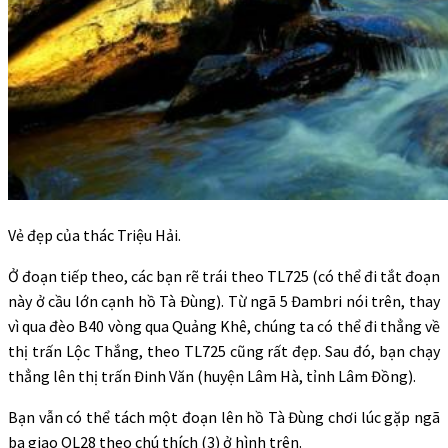
Vẻ đẹp của thác Triệu Hải.
Ở đoạn tiếp theo, các bạn rẽ trái theo TL725 (có thể đi tắt đoạn
này ở cầu lớn cạnh hồ Tà Đùng). Từ ngã 5 Đambri nói trên, thay
vì qua đèo B40 vòng qua Quảng Khê, chúng ta có thể đi thẳng về
thị trấn Lộc Thắng, theo TL725 cũng rất đẹp. Sau đó, bạn chạy
thẳng lên thị trấn Đinh Văn (huyện Lâm Hà, tỉnh Lâm Đồng).
Bạn vẫn có thể tách một đoạn lên hồ Tà Đùng chơi lúc gặp ngã
ba giao QL28 theo chú thích (3) ở hình trên.